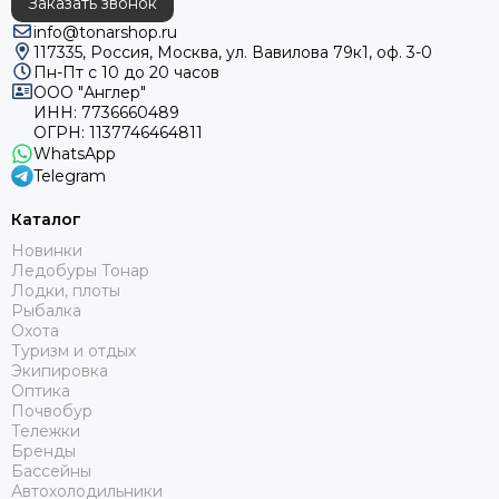
Заказать звонок
info@tonarshop.ru
117335, Россия, Москва, ул. Вавилова 79к1, оф. 3-0
Пн-Пт с 10 до 20 часов
ООО "Англер"
ИНН: 7736660489
ОГРН: 1137746464811
WhatsApp
Telegram
Каталог
Новинки
Ледобуры Тонар
Лодки, плоты
Рыбалка
Охота
Туризм и отдых
Экипировка
Оптика
Почвобур
Тележки
Бренды
Бассейны
Автохолодильники