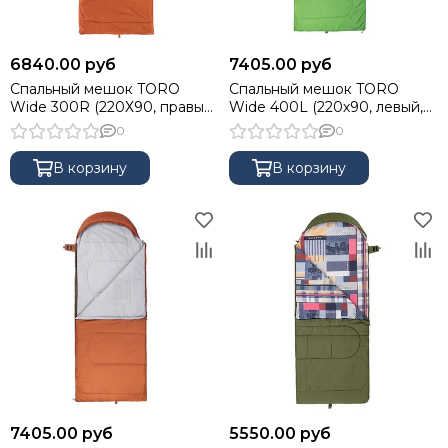
6840.00 руб
7405.00 руб
Спальный мешок TORO
Спальный мешок TORO
Wide 300R (220Х90, правый,
Wide 400L (220х90, левый,
стратекс, оранжевый) (T-HS-
стратекс, салатовый) (T-HS-
0
0
SB-TW-300R) Helios
SB-TW-400L) Helios
В корзину
В корзину
7405.00 руб
5550.00 руб