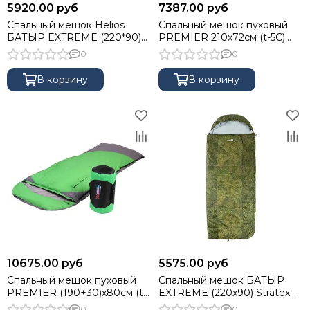
5920.00 руб
7387.00 руб
Гермомешки
Спальный мешок Helios
Спальный мешок пуховый
Инструмент походный
БАТЫР EXTREME (220*90)
PREMIER 210х72см (t-5C)
Душ походный
Stratex 300 КМФ цифра
зеленый (PR-SB-210x72-G)
0
0
Вещмешки
Товары первой помощи
В корзину
В корзину
Зонты рыболовные
10675.00 руб
5575.00 руб
Спальный мешок пуховый
Спальный мешок БАТЫР
PREMIER (190+30)х80см (t-
EXTREME (220х90) Stratex
25C) зеленый (PR-YJSD-32-G)
200 КМФ цифра (HS-SB-
0
0