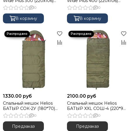
Wide Plus 300 (220х106)
Wide Plus 400 (220х106)
Hollowfiber зелёный (N-SB-
Hollowfiber зелёный (N-SB-
0
0
H300-220x106) NISUS
H400-220x106) NISUS
В корзину
В корзину
1330.00 руб
2100.00 руб
Спальный мешок Helios
Спальный мешок Helios
БАТЫР СОК-2У (180*70)
БАТЫР XXL СОШ-4 (220*90)
зелёный (холлофайбер)
зелёный (холлофайбер)
0
0
Предзаказ
Предзаказ