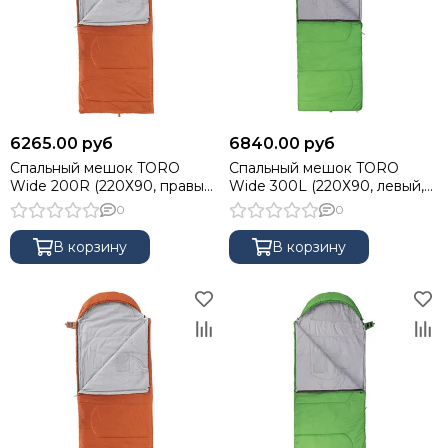
6265.00 руб
6840.00 руб
Спальный мешок TORO
Спальный мешок TORO
Wide 200R (220Х90, правый,
Wide 300L (220Х90, левый,
стратекс, оранжевый) (T-HS-
стратекс, салатовый) (T-HS-
0
0
SB-TW-200R) Helios
SB-TW-300L) Helios
В корзину
В корзину