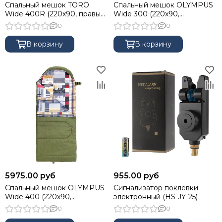
Спальный мешок TORO
Спальный мешок OLYMPUS
Wide 400R (220х90, правый,
Wide 300 (220х90,
стратекс, оранжевый) (T-HS-
холлофайбер, зеленый/
0
0
SB-TW-400R) Helios
город) (T-HS-SB-OW-300-
NC) Helios
В корзину
В корзину
5975.00 руб
955.00 руб
Спальный мешок OLYMPUS
Сигнализатор поклевки
Wide 400 (220х90,
электронный (HS-JY-25)
холлофайбер, зеленый/
0
0
город) (T-HS-SB-OW-400-