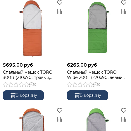
5695.00 руб
6265.00 руб
Спальный мешок TORO
Спальный мешок TORO
300R (210х70, правый,
Wide 200L (220х90, левый
стратекс, оранжевый) (T-HS-
стратекс, салатовый) (T-HS-
0
0
SB-T-300R) Helios
SB-TW-200L) Helios
В корзину
В корзину