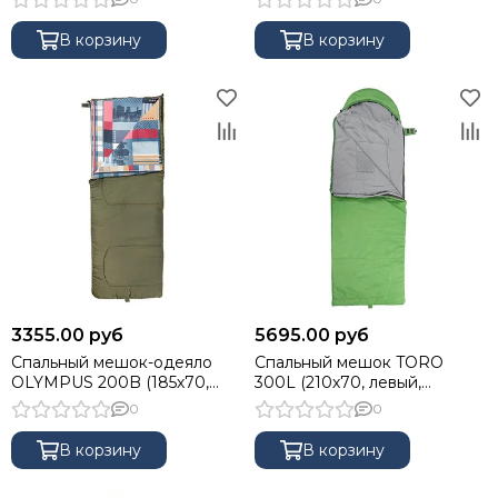
ST200-220x90) Helios
В корзину
В корзину
3355.00 руб
5695.00 руб
Спальный мешок-одеяло
Спальный мешок TORO
OLYMPUS 200B (185х70,
300L (210х70, левый,
холлоф., зеленый/город) (T-
стратекс, салатовый) (T-HS-
0
0
HS-SB-O-200B-NC) Helios
SB-T-300L) Helios
В корзину
В корзину