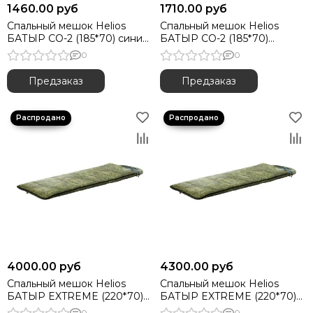
1460.00 руб
1710.00 руб
Спальный мешок Helios
Спальный мешок Helios
БАТЫР СО-2 (185*70) синий
БАТЫР СО-2 (185*70)
(синтепон)
зелёный (холлофайбер)
0
0
Предзаказ
Предзаказ
4000.00 руб
4300.00 руб
Спальный мешок Helios
Спальный мешок Helios
БАТЫР EXTREME (220*70)
БАТЫР EXTREME (220*70)
Stratex 200 КМФ цифра
Stratex 300 КМФ цифра
0
0