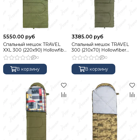
5550.00 руб
3385.00 руб
Спальный мешок TRAVEL
Спальный мешок TRAVEL
XXL 300 (220х90) Hollowfiber
300 (210х70) Hollowfiber
зелёный (N-SB-H300-
зелёный (N-SB-H300-
0
0
220x90) NISUS
210x70) NISUS
В корзину
В корзину