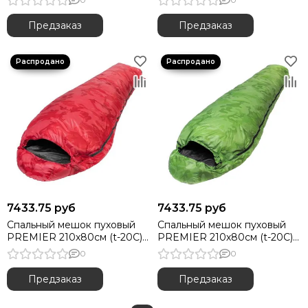
Предзаказ
Предзаказ
7433.75 руб
7433.75 руб
Спальный мешок пуховый
Спальный мешок пуховый
PREMIER 210х80см (t-20C)
PREMIER 210х80см (t-20C)
красный (PR-SB-210x80-R)
зеленый (PR-SB-210x80-G)
0
0
Предзаказ
Предзаказ