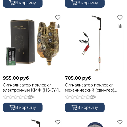
NC) Helios
В корзину
В корзину
955.00 руб
705.00 руб
Сигнализатор поклевки
Сигнализатор поклевки
электронный КМФ (HS-JY-1-
механический (свингер)
KMF)
красный (HS-JY-SW-2-R) HS
0
0
В корзину
В корзину