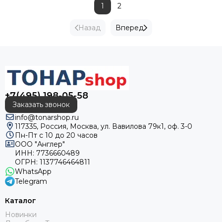
1
2
Назад
Вперед
+7(495) 198-05-58
Заказать звонок
info@tonarshop.ru
117335, Россия, Москва, ул. Вавилова 79к1, оф. 3-0
Пн-Пт с 10 до 20 часов
ООО "Англер"
ИНН: 7736660489
ОГРН: 1137746464811
WhatsApp
Telegram
Каталог
Новинки