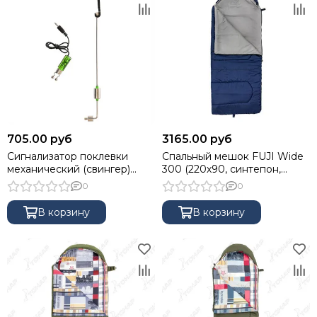
705.00 руб
3165.00 руб
Сигнализатор поклевки
Спальный мешок FUJI Wide
механический (свингер)
300 (220х90, синтепон,
зеленый (HS-JY-SW-2-G) HS
синий) (T-HS-SB-FW-300)
0
0
Helios
В корзину
В корзину