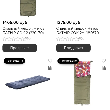
1465.00 руб
1275.00 руб
Спальный мешок Helios
Спальный мешок Helios
БАТЫР СОК-2 (220*70)
БАТЫР СОК-2У (180*70
зелёный (холлофайбер)
синий (синтепон)
0
0
Предзаказ
Предзаказ