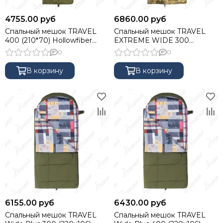
4755.00 руб
6860.00 руб
Спальный мешок TRAVEL
Спальный мешок TRAVEL
400 (210*70) Hollowfiber
EXTREME WIDE 300
зелёный (N-SB-H400-
(220х90) Stratex, КМФ Мох
0
0
210x70) NISUS
(N-SB-S300-220x90-M)
NISUS
В корзину
В корзину
6155.00 руб
6430.00 руб
Спальный мешок TRAVEL
Спальный мешок TRAVEL