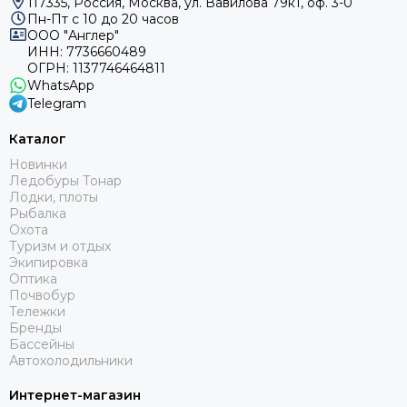
117335, Россия, Москва, ул. Вавилова 79к1, оф. 3-0
Пн-Пт с 10 до 20 часов
ООО "Англер"
ИНН: 7736660489
ОГРН: 1137746464811
WhatsApp
Telegram
Каталог
Новинки
Ледобуры Тонар
Лодки, плоты
Рыбалка
Охота
Туризм и отдых
Экипировка
Оптика
Почвобур
Тележки
Бренды
Бассейны
Автохолодильники
Интернет-магазин