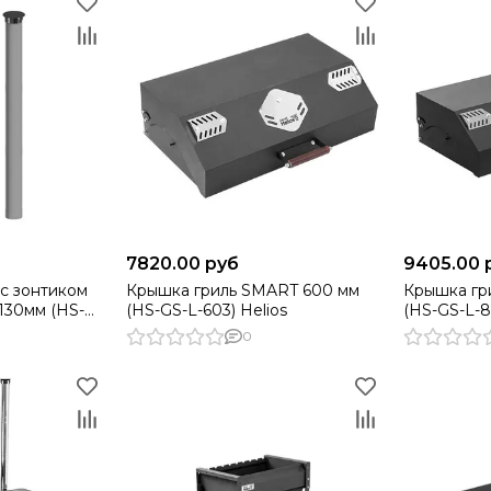
7820.00 руб
9405.00 
с зонтиком
Крышка гриль SMART 600 мм
Крышка гр
130мм (HS-
(HS-GS-L-603) Helios
(HS-GS-L-8
0