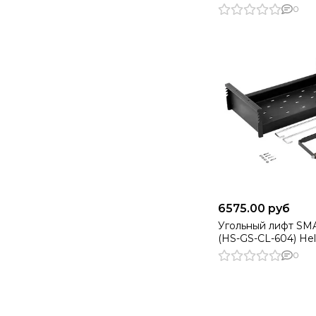
0
6575.00 руб
Угольный лифт SM
(HS-GS-CL-604) Hel
0