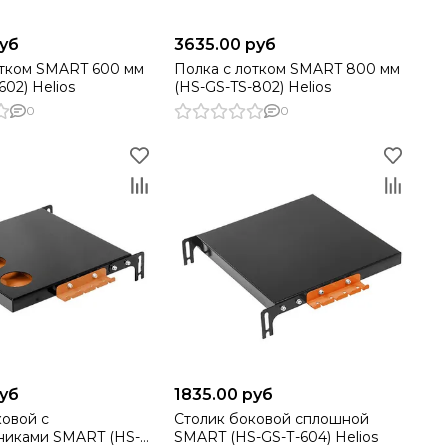
руб
3635.00 руб
отком SMART 600 мм
Полка с лотком SMART 800 мм
602) Helios
(HS-GS-TS-802) Helios
0
0
руб
1835.00 руб
ковой c
Столик боковой сплошной
никами SMART (HS-
SMART (HS-GS-Т-604) Helios