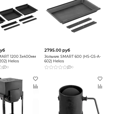
руб
2795.00 руб
MART 1200 3х400мм
Зольник SMART 600 (HS-GS-A-
202) Helios
602) Helios
0
0