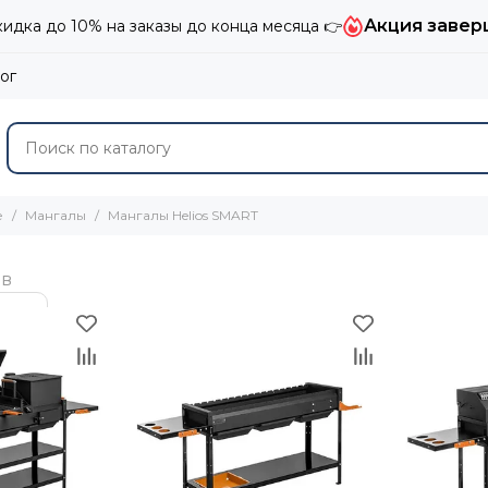
Акция завер
дка до 10% на заказы до конца месяца 👉
ог
е
Мангалы
Мангалы Helios SMART