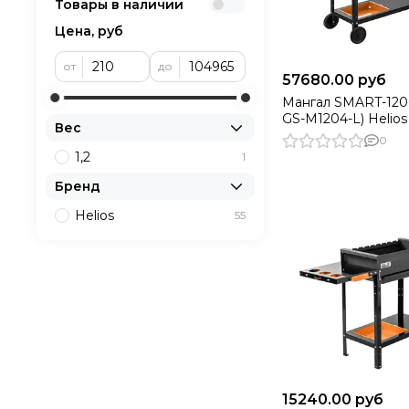
Товары в наличии
Цена, руб
от
до
57680.00 руб
Мангал SMART-120
GS-M1204-L) Helios
Вес
0
1,2
1
Бренд
Helios
55
15240.00 руб