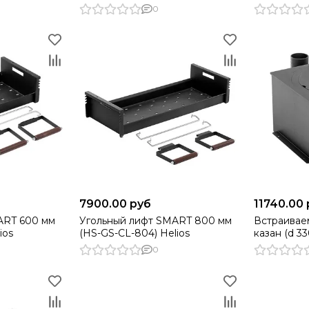
GS-ТGH-602
0
7900.00 руб
11740.00
ART 600 мм
Угольный лифт SMART 800 мм
Встраивае
ios
(HS-GS-CL-804) Helios
казан (d 3
(HS-GS-BMK
0