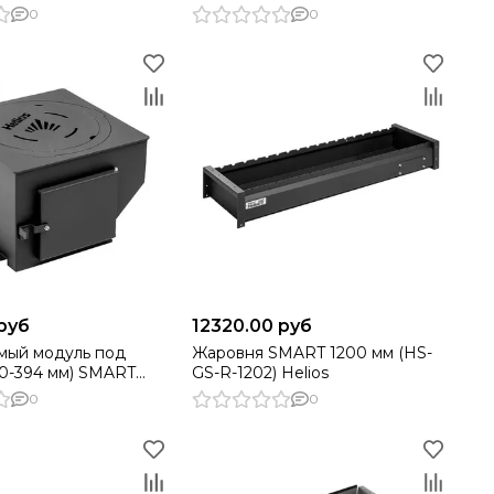
) Helios
0
0
 руб
12320.00 руб
мый модуль под
Жаровня SMART 1200 мм (HS-
30-394 мм) SMART
GS-R-1202) Helios
) Helios
0
0