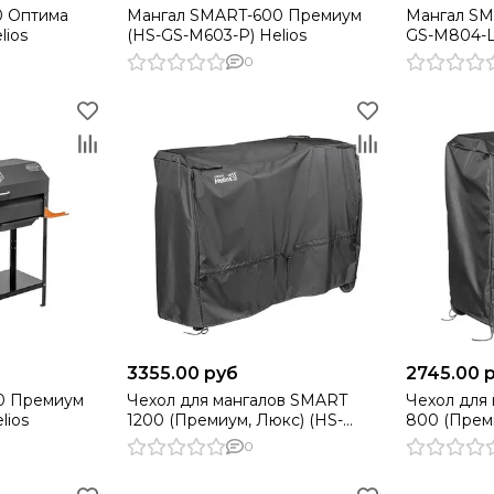
0 Оптима
Мангал SMART-600 Премиум
Мангал SM
lios
(HS-GS-M603-P) Helios
GS-M804-L)
0
3355.00 руб
2745.00 
0 Премиум
Чехол для мангалов SMART
Чехол для
lios
1200 (Премиум, Люкс) (HS-
800 (Прем
C1200PL) Helios
C800PL) He
0