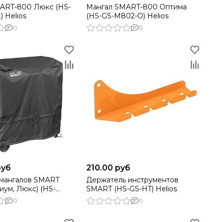
ART-800 Люкс (HS-
Мангал SMART-800 Оптима
 Helios
(HS-GS-M802-O) Helios
0
0
руб
210.00 руб
 мангалов SMART
Держатель инструментов
иум, Люкс) (HS-
SMART (HS-GS-HT) Helios
lios
0
0