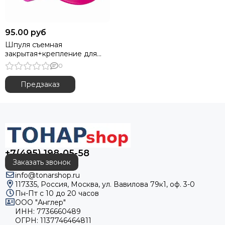
95.00 руб
Шпуля съемная
закрытая+крепление для
удочки 4.5-5.4м (HS-SH-K-4.5-
0
5.4)
Предзаказ
+7(495) 198-05-58
Заказать звонок
info@tonarshop.ru
117335, Россия, Москва, ул. Вавилова 79к1, оф. 3-0
Пн-Пт с 10 до 20 часов
ООО "Англер"
ИНН: 7736660489
ОГРН: 1137746464811