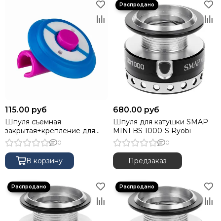
115.00 руб
680.00 руб
Шпуля съемная
Шпуля для катушки SMAP
закрытая+крепление для
MINI BS 1000-S Ryobi
удочки 2.7-3.6м (HS-SH-K-2.7-
0
0
3.6)
В корзину
Предзаказ