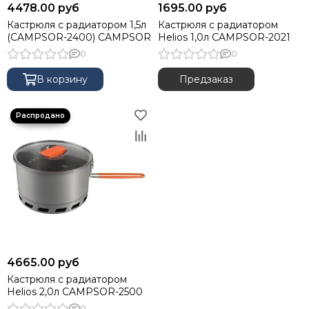
4478.00 руб
1695.00 руб
Гермомешки
Кастрюля с радиатором 1,5л
Кастрюля с радиатором
Инструмент походный
(CAMPSOR-2400) CAMPSOR
Helios 1,0л CAMPSOR-2021
Душ походный
0
0
Вещмешки
Товары первой помощи
В корзину
Предзаказ
Зонты рыболовные
4665.00 руб
Кастрюля с радиатором
Helios 2,0л CAMPSOR-2500
0