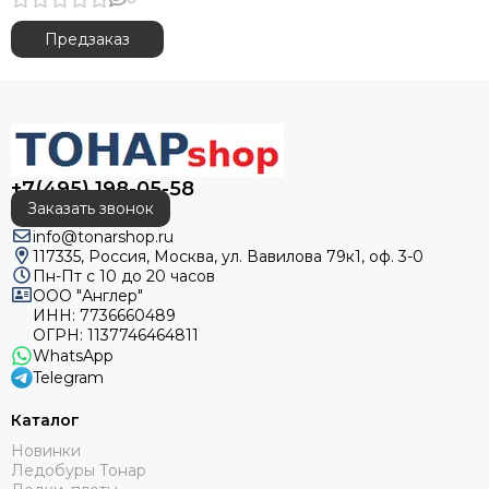
Предзаказ
+7(495) 198-05-58
Заказать звонок
info@tonarshop.ru
117335, Россия, Москва, ул. Вавилова 79к1, оф. 3-0
Пн-Пт с 10 до 20 часов
ООО "Англер"
ИНН: 7736660489
ОГРН: 1137746464811
WhatsApp
Telegram
Каталог
Новинки
Ледобуры Тонар