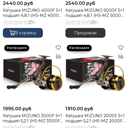
2440.00 руб
2540.00 руб
Катушки HELIOS Akira
Катушка MIZUNO 4000F 5+1
Катушка MIZUNO 5000F 5+1
Катушки HELIOS Akarui
подшип 4,8:1 (HS-MZ 4000F)
подшип 4,8:1 (HS-MZ 5000F)
Катушки RYOBI Ecusima Vi
Helios
Helios
0
0
Катушки PREMIER Garaka
Катушки RYOBI Fokamo
В корзину
Предзаказ
Катушки HELIOS Byte Carp
Катушки HELIOS Byte Feeder
Катушки HELIOS Capto
Катушки RYOBI Ecusima Pro
Катушки HELIOS Novus
Катушки HELIOS Folk Feeder
Катушки HELIOS Inari
Катушки NISUS Rex
Катушки HELIOS Power Feeder
Катушки RYOBI Fighter
Катушки RYOBI Excia MX
1995.00 руб
1910.00 руб
Катушки RYOBI Pilot
Катушка MIZUNO 3000F 5+1
Катушка MIZUNO 2000F 5+1
подшип 5,2:1 (HS-MZ 3000F)
подшип 5,2:1 (HS-MZ 2000F)
Катушки HELIOS Star
Helios
Helios
0
0