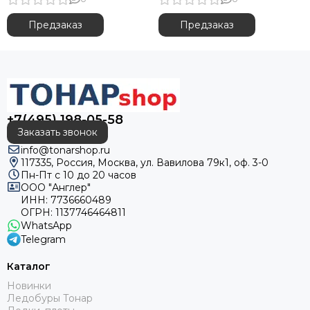
Катушки NISUS Ventura
Катушки RYOBI Zauber CF
Предзаказ
Предзаказ
Катушки RYOBI Virtus Power
Катушки RYOBI Virtus Feeder
+7(495) 198-05-58
Заказать звонок
info@tonarshop.ru
117335, Россия, Москва, ул. Вавилова 79к1, оф. 3-0
Пн-Пт с 10 до 20 часов
ООО "Англер"
ИНН: 7736660489
ОГРН: 1137746464811
WhatsApp
Telegram
Каталог
Новинки
Ледобуры Тонар