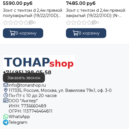
5590.00 руб
7485.00 руб
Гермомешки
Зонт с тентом d 2,4м прямой
Зонт с тентом d 2,4м прямой
Инструмент походный
полузакрытый (19/22/210D)
закрытый (19/22/210D) (N-
Душ походный
(N-240-TP) NISUS
240-TZ) NISUS
0
0
Вещмешки
Товары первой помощи
В корзину
В корзину
Зонты рыболовные
+7(495) 198-05-58
Заказать звонок
info@tonarshop.ru
117335, Россия, Москва, ул. Вавилова 79к1, оф. 3-0
Пн-Пт с 10 до 20 часов
ООО "Англер"
ИНН: 7736660489
ОГРН: 1137746464811
WhatsApp
Telegram