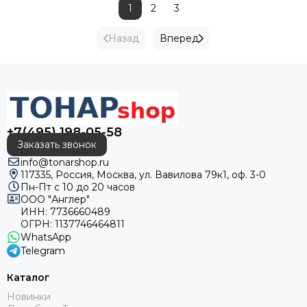
1
2
3
Назад
Вперед
+7(495) 198-05-58
Заказать звонок
info@tonarshop.ru
117335, Россия, Москва, ул. Вавилова 79к1, оф. 3-0
Пн-Пт с 10 до 20 часов
ООО "Англер"
ИНН: 7736660489
ОГРН: 1137746464811
WhatsApp
Telegram
Каталог
Новинки