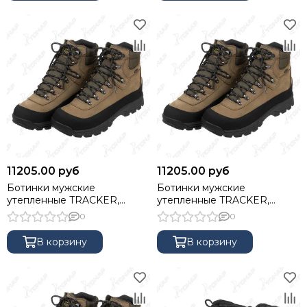
11205.00 руб
11205.00 руб
Ботинки мужские
Ботинки мужские
утепленные TRACKER,
утепленные TRACKER,
мембрана Kingtex, insulation
мембрана Kingtex, insulation
0
0
400г, олива, 44 NISUS
400г, олива, 45 NISUS
В корзину
В корзину