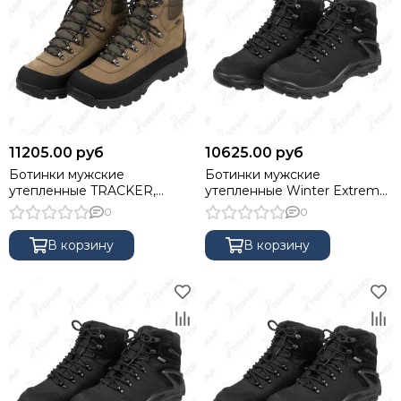
11205.00 руб
10625.00 руб
Ботинки мужские
Ботинки мужские
утепленные TRACKER,
утепленные Winter Extreme,
мембрана Kingtex, insulation
мембрана Kingtex, insulation
0
0
400г, олива, 46 NISUS
400г, цвет Black, 42 NISUS
В корзину
В корзину