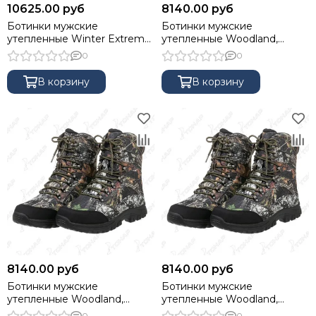
10625.00 руб
8140.00 руб
Ботинки мужские
Ботинки мужские
утепленные Winter Extreme,
утепленные Woodland,
мембрана Kingtex, insulation
мембрана Kingtex, insulation
0
0
400г, цвет Black, 46 NISUS
400г, цвет лес, 41 NISUS
В корзину
В корзину
8140.00 руб
8140.00 руб
Ботинки мужские
Ботинки мужские
утепленные Woodland,
утепленные Woodland,
мембрана Kingtex, insulation
мембрана Kingtex, insulation
0
0