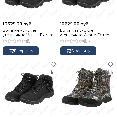
10625.00 руб
10625.00 руб
Ботинки мужские
Ботинки мужские
утепленные Winter Extreme,
утепленные Winter Extreme,
мембрана Kingtex, insulation
мембрана Kingtex, insulation
0
0
400г, цвет Black, 43 NISUS
400г, цвет Black, 44 NISUS
В корзину
В корзину