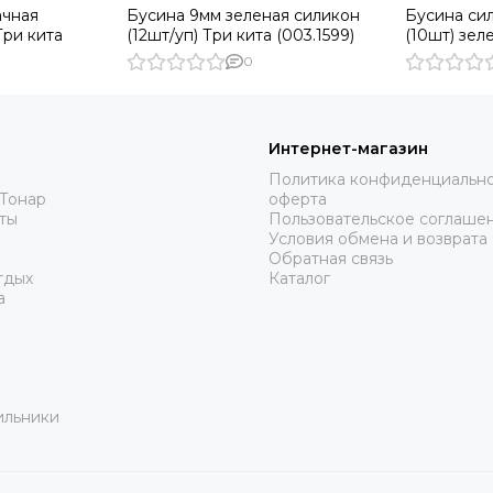
ачная
Бусина 9мм зеленая силикон
Бусина си
Три кита
(12шт/уп) Три кита (003.1599)
(10шт) зел
5-G) COO
0
Интернет-магазин
Политика конфиденциально
Тонар
оферта
ты
Пользовательское соглаше
Условия обмена и возврата
Обратная связь
тдых
Каталог
а
ильники