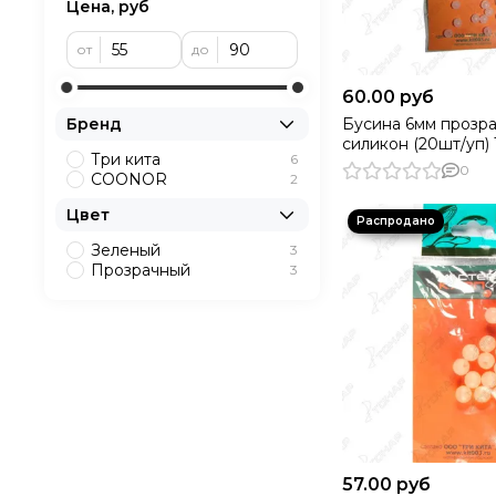
Цена, руб
от
до
60.00 руб
Бусина 6мм прозр
Бренд
силикон (20шт/уп) 
Три кита
6
0
COONOR
2
Цвет
Зеленый
3
Прозрачный
3
57.00 руб