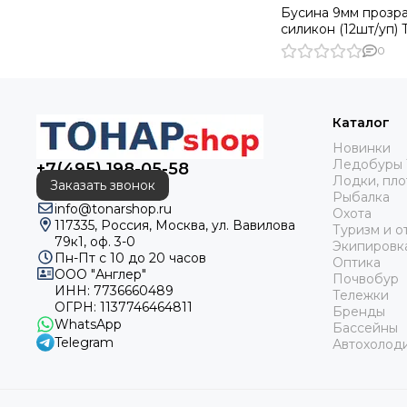
Бусина 9мм прозр
силикон (12шт/уп) 
0
Каталог
Новинки
Ледобуры 
+7(495) 198-05-58
Лодки, пло
Заказать звонок
Рыбалка
info@tonarshop.ru
Охота
117335, Россия, Москва, ул. Вавилова
Туризм и о
79к1, оф. 3-0
Экипировк
Пн-Пт с 10 до 20 часов
Оптика
ООО "Англер"
Почвобур
ИНН: 7736660489
Тележки
ОГРН: 1137746464811
Бренды
WhatsApp
Бассейны
Telegram
Автохолод