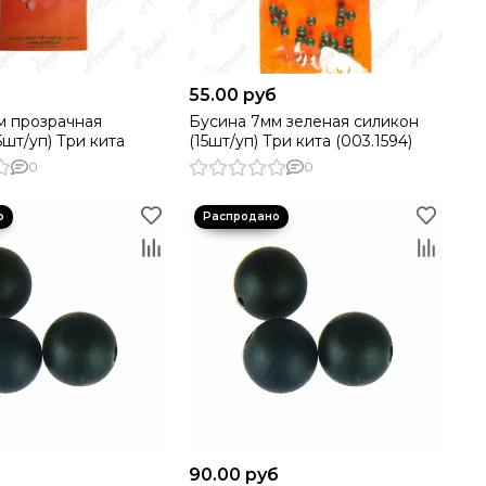
б
55.00 руб
м прозрачная
Бусина 7мм зеленая силикон
5шт/уп) Три кита
(15шт/уп) Три кита (003.1594)
0
0
б
90.00 руб