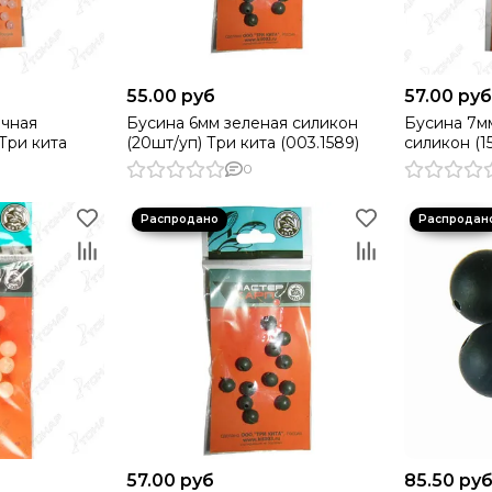
55.00 руб
57.00 ру
ачная
Бусина 6мм зеленая силикон
Бусина 7м
Три кита
(20шт/уп) Три кита (003.1589)
силикон (1
0
57.00 руб
85.50 ру