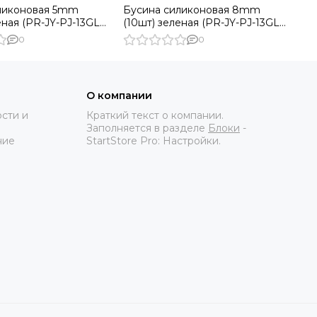
ликоновая 5mm
Бусина силиконовая 8mm
еная (PR-JY-PJ-13GL-
(10шт) зеленая (PR-JY-PJ-13GL-
NOR
8-G) COONOR
0
0
О компании
сти и
Краткий текст о компании.
Заполняется в разделе
Блоки
-
ние
StartStore Pro: Настройки.