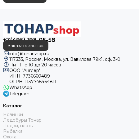
+7(495) 198-05-58
Заказать звонок
info@tonarshop.ru
117335, Россия, Москва, ул. Вавилова 79к1, оф. 3-0
Пн-Пт с 10 до 20 часов
ООО "Англер"
ИНН: 7736660489
ОГРН: 1137746464811
WhatsApp
Telegram
Каталог
Новинки
Ледобуры Тонар
Лодки, плоты
Рыбалка
Охота