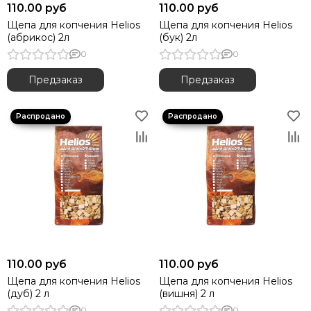
110.00 руб
110.00 руб
Гермомешки
Щепа для копчения Helios
Щепа для копчения Helios
Инструмент походный
(абрикос) 2л
(бук) 2л
Душ походный
0
0
Вещмешки
Товары первой помощи
Предзаказ
Предзаказ
Зонты рыболовные
110.00 руб
110.00 руб
Щепа для копчения Helios
Щепа для копчения Helios
(дуб) 2 л
(вишня) 2 л
0
0