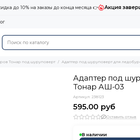
Акция завер
дка до 10% на заказы до конца месяца 👉
ог
уров Тонар под шуруповерт
Адаптер под шуруповерт для ледобур
Адаптер под шур
Тонар АШ-03
Артикул:
238123
595.00 руб
Оставить отзыв
В наличии