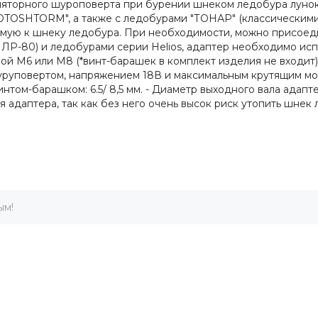
яторного шуроповерта при бурении шнеком ледобура лунок 
TOSHTORM", а также с ледобурами "ТОНАР" (классическими
ю к шнеку ледобура. При необходимости, можно присоедин
ЛР-80) и ледобурами серии Helios, адаптер необходимо исп
ой М6 или М8 (*винт-барашек в комплект изделия не входит)
уруповертом, напряжением 18В и максимальным крутящим м
ом-барашком: 6.5/ 8,5 мм. - Диаметр выходного вала адаптера:
 адаптера, так как без него очень высок риск утопить шнек
ым!