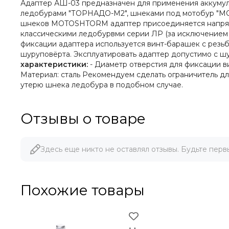
Адаптер АШ-03 предназначен для применения аккумул
ледобурами "ТОРНАДО-М2", шнеками под мотобур "MO
шнеков MOTOSHTORM адаптер присоединяется напряму
классическими ледобурвми серии ЛР (за исключением 
фиксации адаптера используется винт-барашек с резьб
шуруповёрта. Эксплуатировать адаптер допустимо с ш
характеристики:
- Диаметр отверстия для фиксации винт
Материал: сталь Рекомендуем сделать ограничитель для
утерю шнека ледобура в подобном случае.
Отзывы о товаре
Здесь еще никто не оставлял отзывы. Будьте перв
Похожие товары