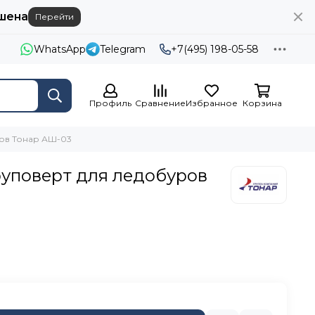
шена
Перейти
WhatsApp
Telegram
+7(495) 198-05-58
Профиль
Сравнение
Избранное
Корзина
ов Тонар АШ-03
уповерт для ледобуров