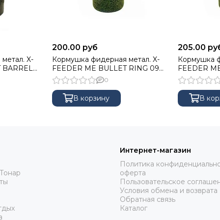
200.00 руб
205.00 ру
метал. X-
Кормушка фидерная метал. X-
Кормушка ф
T BARREL
FEEDER ME BULLET RING 090
FEEDER ME 
 Green,
г (32 мл, цвет 3D Green, сварная
(32 мл, цве
0
сетка)
сетка)
В корзину
В кор
Интернет-магазин
Политика конфиденциально
Тонар
оферта
ты
Пользовательское соглаше
Условия обмена и возврата
Обратная связь
тдых
Каталог
а