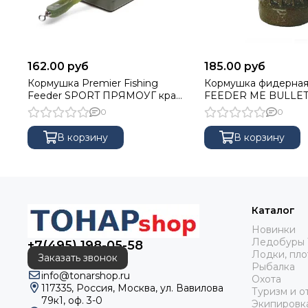
162.00 руб
185.00 руб
Кормушка Premier Fishing
Кормушка фидерная 
Feeder SPORT ПРЯМОУГ краш.
FEEDER ME BULLE
120г
110 г (32 мл, цвет 3D
0
0
сварная сетка)
В корзину
В корзину
Каталог
Новинки
Ледобуры 
+7(495) 198-05-58
Лодки, пло
Заказать звонок
Рыбалка
info@tonarshop.ru
Охота
117335, Россия, Москва, ул. Вавилова
Туризм и о
79к1, оф. 3-0
Экипировк