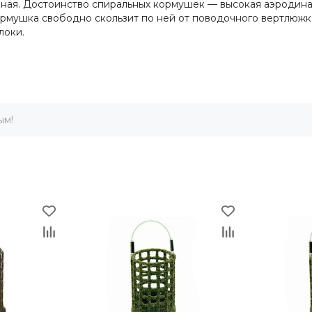
нная. Достоинство спиральных кормушек — высокая аэродина
ормушка свободно скользит по ней от поводочного вертлюжка
локи.
ым!