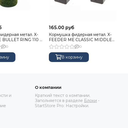
б
165.00 руб
13
идерная метал. X-
Кормушка фидерная метал. X-
Ко
BULLET RING 110 г
FEEDER МЕ CLASSIC MIDDLE
FE
т 3D Green, сварная
100 г (35 мл, цвет Camo black)
WA
0
0
XFF104-100-35CB
Ca
зину
В корзину
О компании
сти и
Краткий текст о компании.
Заполняется в разделе
Блоки
-
ние
StartStore Pro: Настройки.