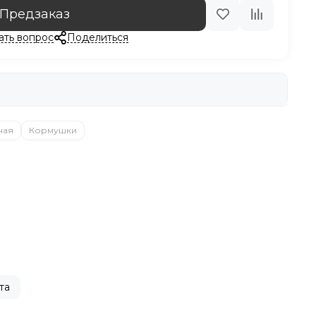
Предзаказ
ать вопрос
Поделиться
ная
Кормушки
та