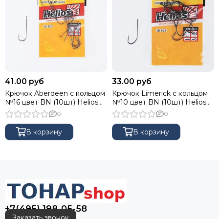
41.00 руб
33.00 руб
Крючок Aberdeen с кольцом
Крючок Limerick с кольцом
№16 цвет BN (10шт) Helios
№10 цвет BN (10шт) Helios
(HS-AB-BN-9968-16)
(HS-LIM-BN-9980-10)
0
0
В корзину
В корзину
+7(495) 198-05-58
Заказать звонок