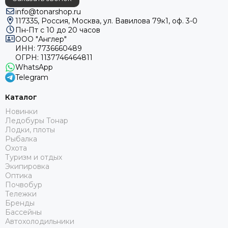
info@tonarshop.ru
117335, Россия, Москва, ул. Вавилова 79к1, оф. 3-0
Пн-Пт с 10 до 20 часов
ООО "Англер"
ИНН: 7736660489
ОГРН: 1137746464811
WhatsApp
Telegram
Каталог
Новинки
Ледобуры Тонар
Лодки, плоты
Рыбалка
Охота
Туризм и отдых
Экипировка
Оптика
Почвобур
Тележки
Бренды
Бассейны
Автохолодильники