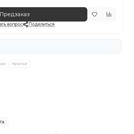
Предзаказ
ать вопрос
Поделиться
ная
Крючки
та