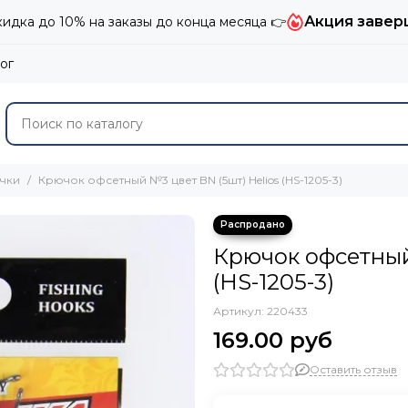
Акция завер
дка до 10% на заказы до конца месяца 👉
ог
чки
Крючок офсетный №3 цвет BN (5шт) Helios (HS-1205-3)
Крючок офсетный
(HS-1205-3)
Артикул:
220433
169.00 руб
Оставить отзыв