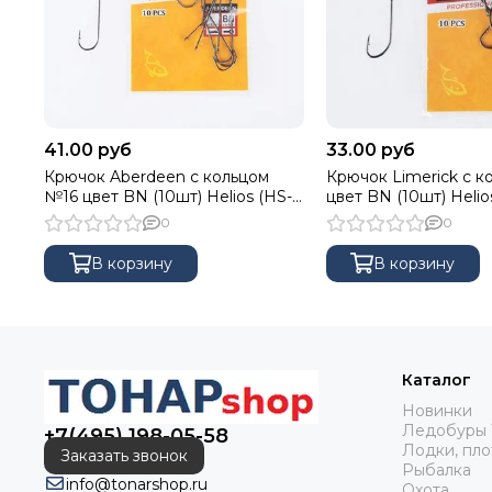
41.00 руб
33.00 руб
Крючок Aberdeen с кольцом
Крючок Limerick с 
№16 цвет BN (10шт) Helios (HS-
цвет BN (10шт) Helio
AB-BN-9968-16)
BN-9980-10)
0
0
В корзину
В корзину
Каталог
Новинки
Ледобуры 
+7(495) 198-05-58
Лодки, пло
Заказать звонок
Рыбалка
info@tonarshop.ru
Охота