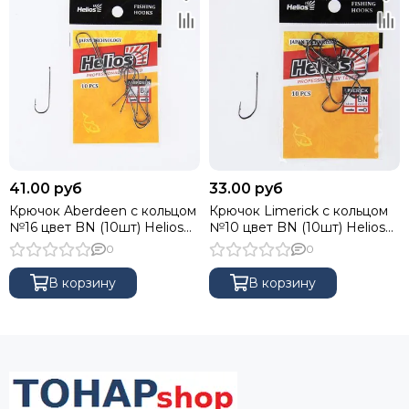
41.00 руб
33.00 руб
Крючок Aberdeen с кольцом
Крючок Limerick с кольцом
№16 цвет BN (10шт) Helios
№10 цвет BN (10шт) Helios
(HS-AB-BN-9968-16)
(HS-LIM-BN-9980-10)
0
0
В корзину
В корзину