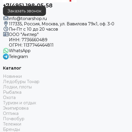
+7(495) 198-05-58
Заказать звонок
info@tonarshop.ru
117335, Россия, Москва, ул. Вавилова 79к1, оф. 3-0
Пн-Пт с 10 до 20 часов
ООО "Англер"
ИНН: 7736660489
ОГРН: 1137746464811
WhatsApp
Telegram
Каталог
Новинки
Ледобуры Тонар
Лодки, плоты
Рыбалка
Охота
Туризм и отдых
Экипировка
Оптика
Почвобур
Тележки
Бренды