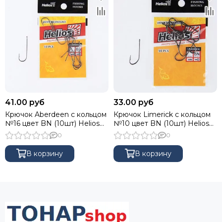
41.00 руб
33.00 руб
Крючок Aberdeen с кольцом
Крючок Limerick с кольцом
№16 цвет BN (10шт) Helios
№10 цвет BN (10шт) Helios
(HS-AB-BN-9968-16)
(HS-LIM-BN-9980-10)
0
0
В корзину
В корзину