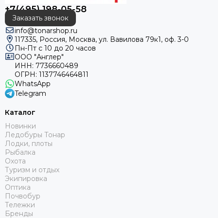
+7(495) 198-05-58
Заказать звонок
info@tonarshop.ru
117335, Россия, Москва, ул. Вавилова 79к1, оф. 3-0
Пн-Пт с 10 до 20 часов
ООО "Англер"
ИНН: 7736660489
ОГРН: 1137746464811
WhatsApp
Telegram
Каталог
Новинки
Ледобуры Тонар
Лодки, плоты
Рыбалка
Охота
Туризм и отдых
Экипировка
Оптика
Почвобур
Тележки
Бренды