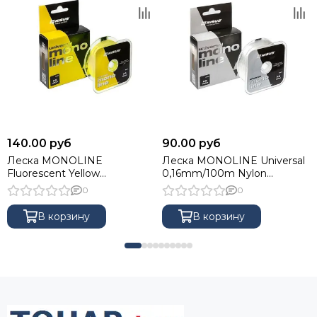
140.00 руб
90.00 руб
Леска MONOLINE
Леска MONOLINE Universal
Fluorescent Yellow
0,16mm/100m Nylon
0,50mm/100m Nylon Nisus
Transparent Nisus (N-MU-016-
0
0
(N-MFY-050-100)
100)
В корзину
В корзину