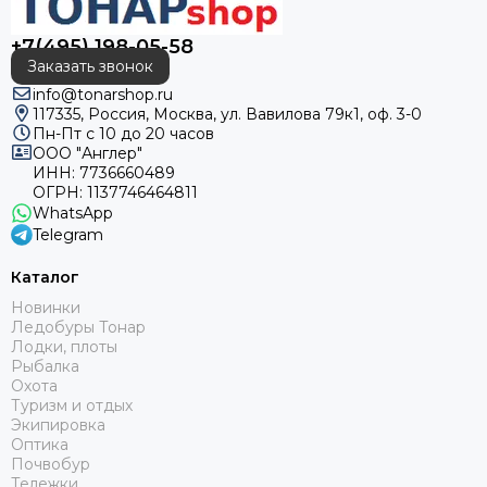
+7(495) 198-05-58
Заказать звонок
info@tonarshop.ru
117335, Россия, Москва, ул. Вавилова 79к1, оф. 3-0
Пн-Пт с 10 до 20 часов
ООО "Англер"
ИНН: 7736660489
ОГРН: 1137746464811
WhatsApp
Telegram
Каталог
Новинки
Ледобуры Тонар
Лодки, плоты
Рыбалка
Охота
Туризм и отдых
Экипировка
Оптика
Почвобур
Тележки