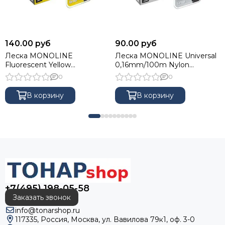
140.00 руб
90.00 руб
Леска MONOLINE
Леска MONOLINE Universal
Fluorescent Yellow
0,16mm/100m Nylon
0,50mm/100m Nylon Nisus
Transparent Nisus (N-MU-016-
0
0
(N-MFY-050-100)
100)
В корзину
В корзину
+7(495) 198-05-58
Заказать звонок
info@tonarshop.ru
117335, Россия, Москва, ул. Вавилова 79к1, оф. 3-0