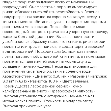
гладкое покрытие защищает леску от намокания и
повреждений. Она эластична, хорошо амортизирует
рывки, обладает высокой износостойкостью. Зеленая
полупрозрачная расцветка хорошо маскирует леску в
типичных местах обитания щуки — на заросших водными
растениями мелководьях. Леска обеспечивает
превосходный контроль приманки и уверенную подсечку,
даже на большой дистанции. Высокая прочность и
устойчивость к абразиву позволяют снизить риск потери
приманки или трофея при ловле среди коряг и зарослей
водных растений. Подходит для большинства видов
ловли: поплавочной, фидерной, спиннинга, а также может
применяться для зимней ловли на мормышку и для
оснащения зимних удочек. Леска адаптирована для
применения как в пресной, так и в соленой воде.
Характеристики: • Диаметр: 0,30 мм. • Разрывная нагрузка:
8.0 кг/ 17.63 lb • Размотка: 100 м. • Цвет: зеленый.
Преимущества лесок данной серии: - Точно
калиброванный диаметр - Превосходная мягкость -
Высокая устойчивость к истиранию - Минимальная
механическая память - Стойкость к ультрафиолету -
Высокая прочность на узле