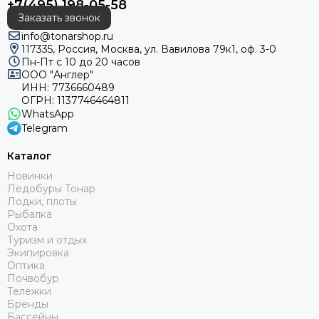
+7(495) 198-05-58
Заказать звонок
info@tonarshop.ru
117335, Россия, Москва, ул. Вавилова 79к1, оф. 3-0
Пн-Пт с 10 до 20 часов
ООО "Англер"
ИНН: 7736660489
ОГРН: 1137746464811
WhatsApp
Telegram
Каталог
Новинки
Ледобуры Тонар
Лодки, плоты
Рыбалка
Охота
Туризм и отдых
Экипировка
Оптика
Почвобур
Тележки
Бренды
Бассейны