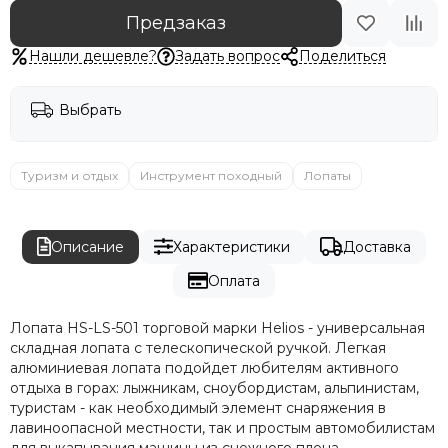
Предзаказ
Нашли дешевле?
Задать вопрос
Поделиться
Выбрать
Туризм и отдых
Инструмент походный
Лопаты
Описание
Характеристики
Доставка
Оплата
Лопата HS-LS-501 торговой марки Helios - универсальная
складная лопата с телескопической ручкой. Легкая
алюминиевая лопата подойдет любителям активного
отдыха в горах: лыжникам, сноубордистам, альпинистам,
туристам - как необходимый элемент снаряжения в
лавиноопасной местности, так и простым автомобилистам
для выкапывания машины из снежного плена.