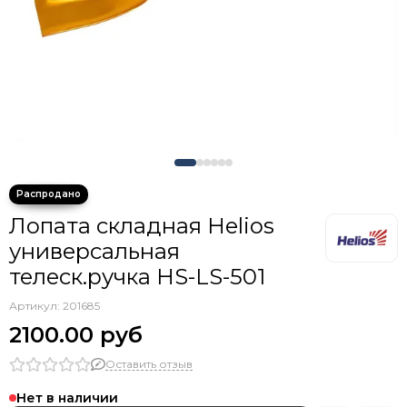
Гермомешки
Инструмент походный
Душ походный
Вещмешки
Товары первой помощи
Зонты рыболовные
Лопата складная Helios
универсальная
телеск.ручка HS-LS-501
Артикул:
201685
2100.00 руб
Оставить отзыв
Нет в наличии