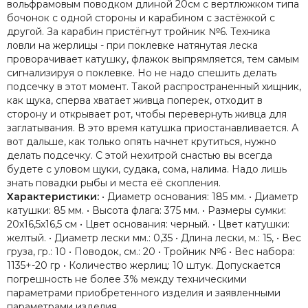
вольфрамовым поводком длиной 20см с вертлюжком типа
бочонок с одной стороны и карабином с застёжкой с
другой. За карабин пристёгнут тройник №6. Техника
ловли на жерлицы - при поклевке натянутая леска
проворачивает катушку, флажок выпрямляется, тем самым
сигнализируя о поклевке. Но не надо спешить делать
подсечку в этот момент. Такой распространенный хищник,
как щука, сперва хватает живца поперек, отходит в
сторону и открывает рот, чтобы перевернуть живца для
заглатывания. В это время катушка приостанавливается. А
вот дальше, как только опять начнет крутиться, нужно
делать подсечку. С этой нехитрой снастью вы всегда
будете с уловом щуки, судака, сома, налима. Надо лишь
знать повадки рыбы и места её скопления.
Характеристики:
• Диаметр основания: 185 мм. • Диаметр
катушки: 85 мм. • Высота флага: 375 мм. • Размеры сумки:
20х16,5х16,5 см • Цвет основания: черный. • Цвет катушки:
желтый. • Диаметр лески мм.: 0,35 • Длина лески, м.: 15, • Вес
груза, гр.: 10 • Поводок, см.: 20 • Тройник №6 • Вес набора:
1135+-20 гр • Количество жерлиц: 10 штук. Допускается
погрешность не более 3% между техническими
параметрами приобретенного изделия и заявленными
параметрами изделия.