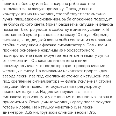
ловить на блесну или балансир, но рыба охотнее
откликается на живую приманку. Прежде всего
конструкция наших жерлиц способствует затемнению
лунки площадкой-основанием, рыба спокойнее подходит
не боясь яркого света. Яркая расцветка катушки и флажка
помогает быстро увидеть сработку в зимних условиях. В
компактной сумке расположены сразу 10 штук. Жерлица
зимняя для подледной ловли рыбы состоит из основания,
стойки с катушкой и флажка-сигнализатора. Большое и
прочное основание жерлицы из морозостойкого
полипропилена гарантирует затемнение и защиту лунки
от замерзания. Основание выполнено в виде
восьмиугольника, что предотвращает проворачивание
жерлицы в снегу. На основании находятся: прорезь для
завода лески, паз под крепление стойки с катушкой, паз
под крепление сигнализатора — флага. Усиленная стойка
катушки. Винт позволяет осуществлять регулировку
вращения катушки. Надежная пружина флажка-
сигнализатора изогнута у основания и полностью готова к
применению. Оснащенные жерлицы сразу после покупки
готовы к ловле. На катушку намотано 15 м. лески
диаметром 0,35 мм, грузиком оливкой весом 10гр,