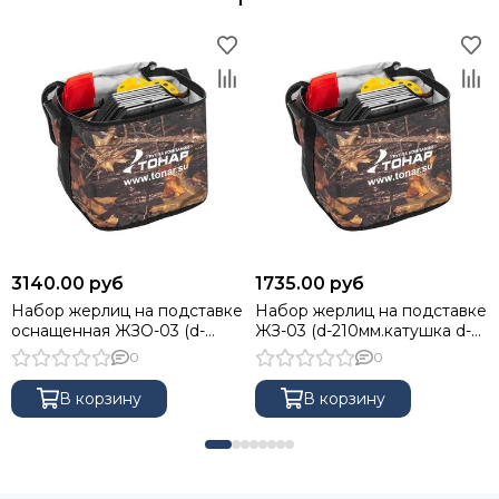
3140.00 руб
1735.00 руб
Набор жерлиц на подставке
Набор жерлиц на подставке
оснащенная ЖЗО-03 (d-
ЖЗ-03 (d-210мм.катушка d-
210мм.катушка d-85мм)
85мм) (10шт) ТОНАР
0
0
(10шт) ТОНАР
В корзину
В корзину