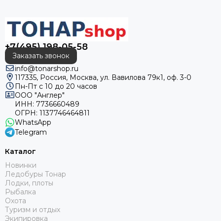
+7(495) 198-05-58
Заказать звонок
info@tonarshop.ru
117335, Россия, Москва, ул. Вавилова 79к1, оф. 3-0
Пн-Пт с 10 до 20 часов
ООО "Англер"
ИНН: 7736660489
ОГРН: 1137746464811
WhatsApp
Telegram
Каталог
Новинки
Ледобуры Тонар
Лодки, плоты
Рыбалка
Охота
Туризм и отдых
Экипировка