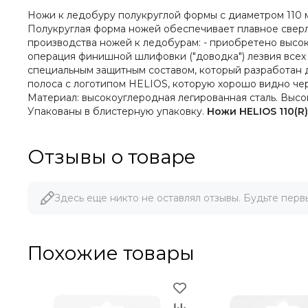
Ножи к ледобуру полукруглой формы с диаметром 110 
Полукруглая форма ножей обеспечивает плавное свер
производства ножей к ледобурам: - приобретено высо
операция финишной шлифовки ("доводка") лезвия всех 
специальным защитным составом, который разработан 
полоса с логотипом HELIOS, которую хорошо видно че
Материал: высокоуглеродная легированная сталь. Высок
Упакованы в блистерную упаковку.
Ножи HELIOS 110(R
Отзывы о товаре
Здесь еще никто не оставлял отзывы. Будьте перв
Похожие товары