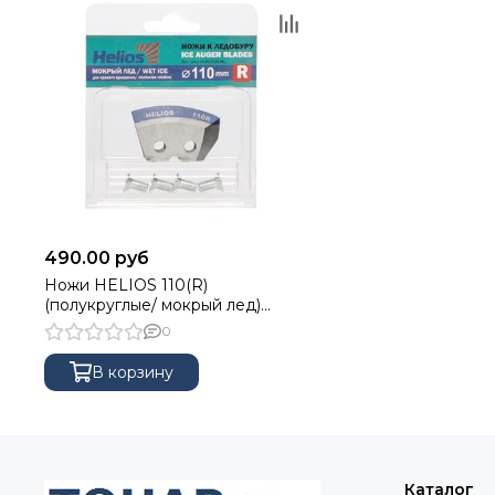
490.00 руб
Ножи HELIOS 110(R)
(полукруглые/ мокрый лед)
правое вращение NLH-110R.ML
0
В корзину
Каталог