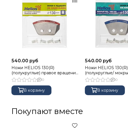
540.00 руб
540.00 руб
Ножи HELIOS 130(R)
Ножи HELIOS 130(R)
(полукруглые) правое вращение
(полукруглые/ мокры
NLH-130R.SL
правое вращение N
0
0
В корзину
В корзину
Покупают вместе