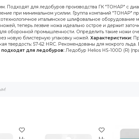
мм. Подходят для ледобуров производства ГК "ТОНАР" с диа
ление при минимальном усилии. Группа компаний "ТОНАР" п
котехнологичное итальянское шлифовальное оборудование ма
ножей, теперь лезвие ножа идеально острое и держит заточ
для оборонной промышленности. Определить такие ножи очен
рез новую блистерную упаковку ножей.
Характеристики:
Пр
ая твердость: 57-62 HRC. Рекомендованы для мокрого льда. 
) подходят для ледобуров:
Ледобур Helios HS-100D (R) (п
ым!