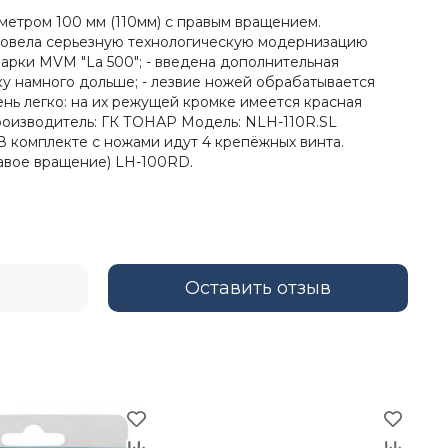
метром 100 мм (110мм) с правым вращением.
ровела серьезную технологическую модернизацию
рки MVM "La 500"; - введена дополнительная
ку намного дольше; - лезвие ножей обрабатывается
ь легко: на их режущей кромке имеется красная
оизводитель: ГК ТОНАР Модель: NLH-110R.SL
В комплекте с ножами идут 4 крепёжных винта.
равое вращение) LH-100RD.
Оставить отзыв