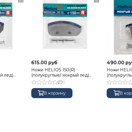
615.00 руб
490.00 ру
Ножи HELIOS 150(R)
Ножи HELIO
й лед)
(полукруглые/ мокрый лед)
(полукруглы
LH-130R.ML
правое вращение NLH-150R.ML
левое вращ
0
В корзину
В кор