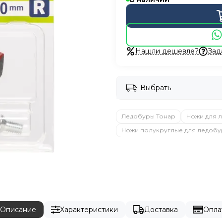
Нашли дешевле?
Зад
Выбрать
Ледобуры Тонар
Ножи для 
Ножи полукруглые для ледобу
Описание
Характеристики
Доставка
Опла