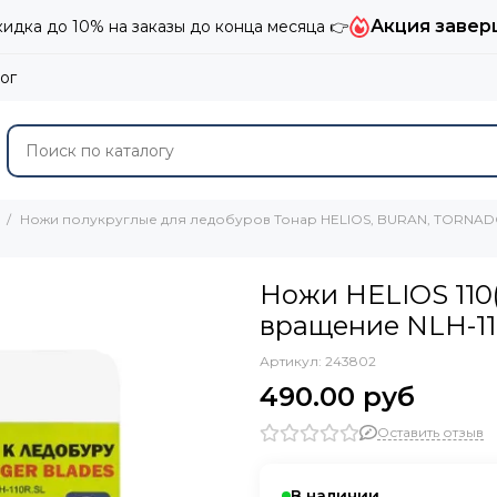
Акция завер
дка до 10% на заказы до конца месяца 👉
ог
Ножи полукруглые для ледобуров Тонар HELIOS, BURAN, TORNAD
Ножи HELIOS 110(
вращение NLH-11
Артикул:
243802
490.00 руб
Оставить отзыв
В наличии