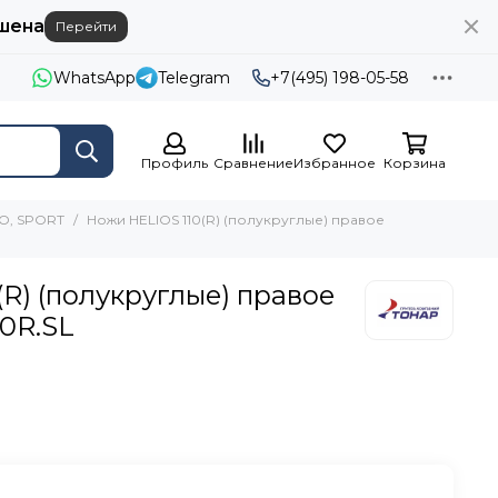
шена
Перейти
WhatsApp
Telegram
+7(495) 198-05-58
Профиль
Сравнение
Избранное
Корзина
O, SPORT
Ножи HELIOS 110(R) (полукруглые) правое
R) (полукруглые) правое
0R.SL