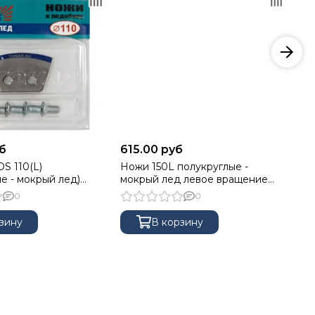
б
615.00 руб
64
S 110(L)
Ножи 150L полукруглые -
Но
е - мокрый лед)
мокрый лед левое вращение
вр
ение NLH-110L.ML
(NLH-150L.ML) HELIOS
0
0
зину
В корзину