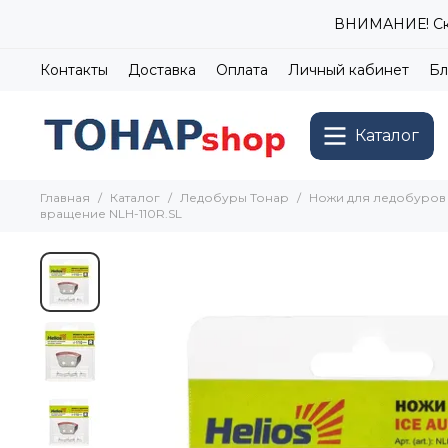
ВНИМАНИЕ! Ски
Контакты
Доставка
Оплата
Личный кабинет
Бл
Каталог
Главная
Каталог
Ледобуры Тонар
Ножи для ледобуров
вращение NLH-110R.SL