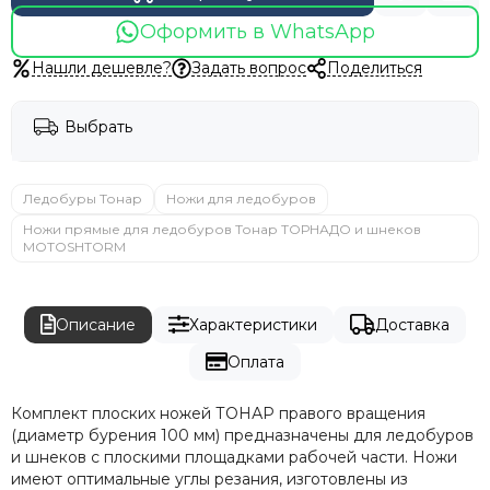
Оформить в WhatsApp
Нашли дешевле?
Задать вопрос
Поделиться
Выбрать
Ледобуры Тонар
Ножи для ледобуров
Ножи прямые для ледобуров Тонар ТОРНАДО и шнеков
MOTOSHTORM
Описание
Характеристики
Доставка
Оплата
Комплект плоских ножей ТОНАР правого вращения
(диаметр бурения 100 мм) предназначены для ледобуров
и шнеков с плоскими площадками рабочей части. Ножи
имеют оптимальные углы резания, изготовлены из