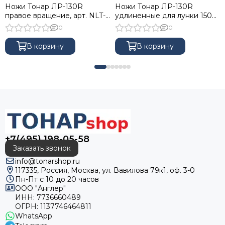
Ножи Тонар ЛР-130R
Ножи Тонар ЛР-130R
правое вращение, арт. NLT-
удлиненные для лунки 150
130R.SL
мм правое вращение, арт.
0
0
NLT-130R.SL.U
В корзину
В корзину
+7(495) 198-05-58
Заказать звонок
info@tonarshop.ru
117335, Россия, Москва, ул. Вавилова 79к1, оф. 3-0
Пн-Пт с 10 до 20 часов
ООО "Англер"
ИНН: 7736660489
ОГРН: 1137746464811
WhatsApp