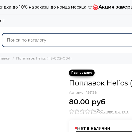
Акция завер
дка до 10% на заказы до конца месяца 👉
ог
лавки
Поплавок Helios (HS-002-004)
Поплавок Helios 
Артикул:
156138
80.00 руб
Оставить отзыв
Нет в наличии