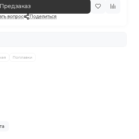
Предзаказ
ать вопрос
Поделиться
ная
Поплавки
та