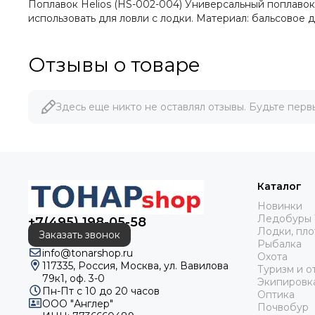
Поплавок Helios (HS-002-004) Универсальный поплавок 
использовать для ловли с лодки. Материал: бальсовое де
Отзывы о товаре
Здесь еще никто не оставлял отзывы. Будьте перв
Каталог
Новинки
Ледобуры 
+7(495) 198-05-58
Лодки, пло
Заказать звонок
Рыбалка
info@tonarshop.ru
Охота
117335, Россия, Москва, ул. Вавилова
Туризм и о
79к1, оф. 3-0
Экипировк
Пн-Пт с 10 до 20 часов
Оптика
ООО "Англер"
Почвобур