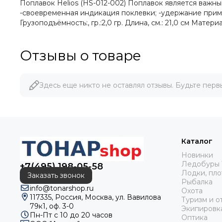
Поплавок Helios (HS-012-002) Поплавок является важн
-своевременная индикация поклевки; -удержание прима
Грузоподъёмность:, гр.:2,0 гр. Длина, см.: 21,0 см Материа
Отзывы о товаре
Здесь еще никто не оставлял отзывы. Будьте перв
Каталог
Новинки
Ледобуры 
+7(495) 198-05-58
Лодки, пло
Заказать звонок
Рыбалка
info@tonarshop.ru
Охота
117335, Россия, Москва, ул. Вавилова
Туризм и о
79к1, оф. 3-0
Экипировк
Пн-Пт с 10 до 20 часов
Оптика