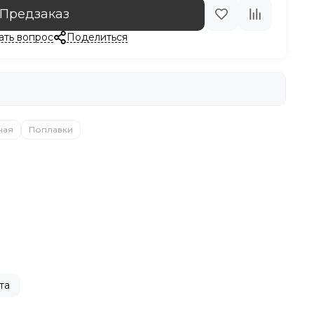
Предзаказ
ать вопрос
Поделиться
ная
Поплавки
та