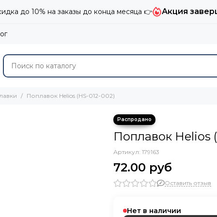
Акция завер
дка до 10% на заказы до конца месяца 👉
ог
лавки
Поплавок Helios (HS-012-002)
Поплавок Helios 
Артикул:
179163
72.00 руб
Оставить отзыв
Нет в наличии