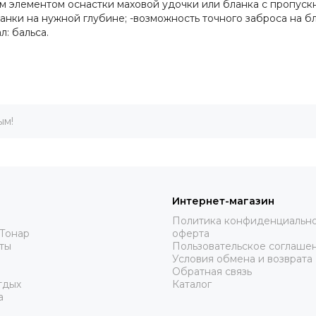
ым элементом оснастки маховой удочки или бланка с пропуск
нки на нужной глубине; -возможность точного заброса на б
л: бальса.
ым!
Интернет-магазин
Политика конфиденциально
Тонар
оферта
ты
Пользовательское соглаше
Условия обмена и возврата
Обратная связь
тдых
Каталог
а