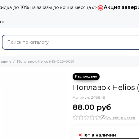
Акция завер
дка до 10% на заказы до конца месяца 👉
ог
лавки
Поплавок Helios (HS-025-003)
Поплавок Helios 
Артикул:
248848
88.00 руб
Оставить отзыв
Нет в наличии