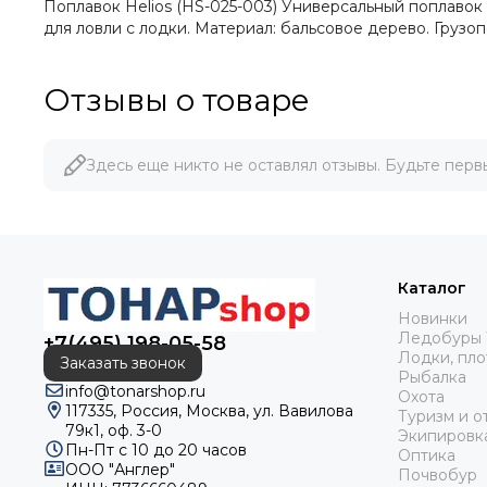
Поплавок Helios (HS-025-003) Универсальный поплавок 
для ловли с лодки. Материал: бальсовое дерево. Грузопо
Отзывы о товаре
Здесь еще никто не оставлял отзывы. Будьте перв
Каталог
Новинки
Ледобуры 
+7(495) 198-05-58
Лодки, пло
Заказать звонок
Рыбалка
info@tonarshop.ru
Охота
117335, Россия, Москва, ул. Вавилова
Туризм и о
79к1, оф. 3-0
Экипировк
Пн-Пт с 10 до 20 часов
Оптика
ООО "Англер"
Почвобур