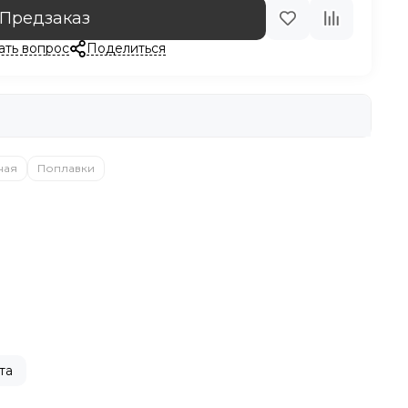
Предзаказ
ать вопрос
Поделиться
ная
Поплавки
та