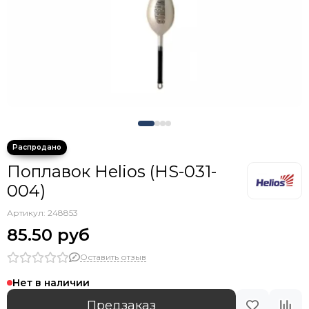
Крючки тройники с каплей
Поплавок Helios (HS-031-
004)
Артикул:
248853
85.50 руб
Оставить отзыв
Нет в наличии
Предзаказ