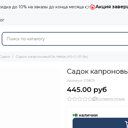
Акция завер
дка до 10% на заказы до конца месяца 👉
ог
Садки
Садок капроновый 5к Helios (HS-C-01-5к)
Садок капроновый
Артикул:
173875
445.00 руб
Оставить отзыв
В наличии