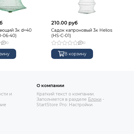
б
210.00 руб
15
ающий 3к d=40
Садок капроновый 3к Helios
Са
D-06-40)
(HS-C-01)
He
0
0
зину
В корзину
О компании
сти и
Краткий текст о компании.
Заполняется в разделе
Блоки
-
ние
StartStore Pro: Настройки.