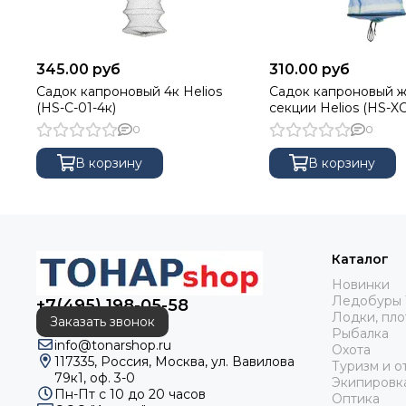
345.00 руб
310.00 руб
Садок капроновый 4к Helios
Садок капроновый ж
(HS-C-01-4к)
секции Helios (HS-XC
0
0
В корзину
В корзину
Каталог
Новинки
Ледобуры 
+7(495) 198-05-58
Лодки, пло
Заказать звонок
Рыбалка
info@tonarshop.ru
Охота
117335, Россия, Москва, ул. Вавилова
Туризм и о
79к1, оф. 3-0
Экипировк
Пн-Пт с 10 до 20 часов
Оптика