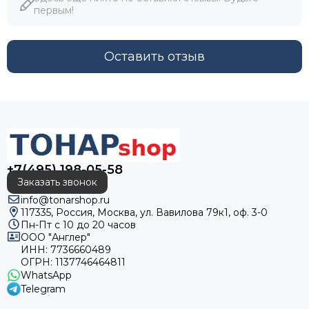
первым!
Оставить отзыв
+7(495) 198-05-58
Заказать звонок
info@tonarshop.ru
117335, Россия, Москва, ул. Вавилова 79к1, оф. 3-0
Пн-Пт с 10 до 20 часов
ООО "Англер"
ИНН: 7736660489
ОГРН: 1137746464811
WhatsApp
Telegram