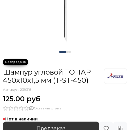
Гермомешки
Инструмент походный
Душ походный
Вещмешки
Товары первой помощи
Зонты рыболовные
Шампур угловой ТОНАР
450х10х1,5 мм (T-SТ-450)
Артикул:
239315
125.00 руб
Оставить отзыв
Нет в наличии
Предзаказ