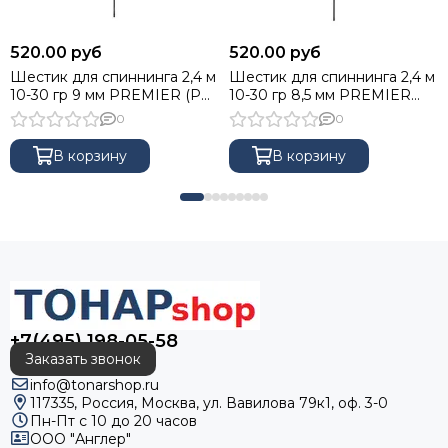
520.00 руб
520.00 руб
Шестик для спиннинга 2,4 м
Шестик для спиннинга 2,4 м
10-30 гр 9 мм PREMIER (PR-
10-30 гр 8,5 мм PREMIER
SH-2.4-10-30-9)
(PR-SH-2.4-10-30-8.5)
0
0
В корзину
В корзину
+7(495) 198-05-58
Заказать звонок
info@tonarshop.ru
117335, Россия, Москва, ул. Вавилова 79к1, оф. 3-0
Пн-Пт с 10 до 20 часов
ООО "Англер"