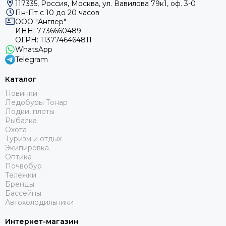
117335, Россия, Москва, ул. Вавилова 79к1, оф. 3-0
Пн-Пт с 10 до 20 часов
ООО "Англер"
ИНН: 7736660489
ОГРН: 1137746464811
WhatsApp
Telegram
Каталог
Новинки
Ледобуры Тонар
Лодки, плоты
Рыбалка
Охота
Туризм и отдых
Экипировка
Оптика
Почвобур
Тележки
Бренды
Бассейны
Автохолодильники
Интернет-магазин