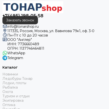
+7(495) 198-05-58
Заказать звонок
info@tonarshop.ru
117335, Россия, Москва, ул. Вавилова 79к1, оф. 3-0
Пн-Пт с 10 до 20 часов
ООО "Англер"
ИНН: 7736660489
ОГРН: 1137746464811
WhatsApp
Telegram
Каталог
Новинки
Ледобуры Тонар
Лодки, плоты
Рыбалка
Охота
Туризм и отдых
Экипировка
Оптика