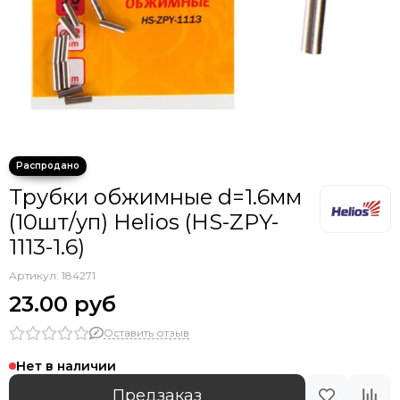
Крючки тройники с каплей
Трубки обжимные d=1.6мм
(10шт/уп) Helios (HS-ZPY-
1113-1.6)
Артикул:
184271
23.00 руб
Оставить отзыв
Нет в наличии
Предзаказ