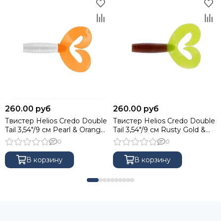
260.00 руб
260.00 руб
Твистер Helios Credo Double
Твистер Helios Credo Double
Tail 3,54"/9 см Pearl & Orange
Tail 3,54"/9 см Rusty Gold &
5шт. (HS-28-019)
Lime 5шт. (HS-28-017)
0
0
В корзину
В корзину