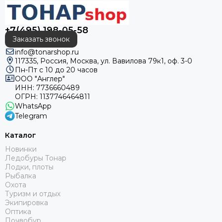
+7(495) 198-05-58
Заказать звонок
info@tonarshop.ru
117335, Россия, Москва, ул. Вавилова 79к1, оф. 3-0
Пн-Пт с 10 до 20 часов
ООО "Англер"
ИНН: 7736660489
ОГРН: 1137746464811
WhatsApp
Telegram
Каталог
Новинки
Ледобуры Тонар
Лодки, плоты
Рыбалка
Охота
Туризм и отдых
Экипировка
Оптика
Почвобур