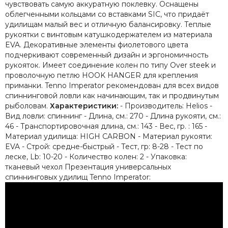
чувствовать самую аккуратную поклевку. Оснащены
облегченными кольцами со вставками SIC, что придаёт
удилищам малый вес и отличную балансировку. Теплые
рукоятки с винтовым катушкодержателем из материала
EVA. Декоративные элементы фиолетового цвета
подчеркивают современный дизайн и эргономичность
рукояток. Имеет соединение колен по типу Over steek и
проволочную петлю HOOK HANGER для крепления
приманки. Tenno Imperator рекомендован для всех видов
спиннинговой ловли как начинающим, так и продвинутым
рыболовам.
Характеристики:
- Производитель: Helios -
Вид ловли: спиннинг - Длина, см.: 270 - Длина рукояти, см.:
46 - Транспортировочная длина, см.: 143 - Вес, гр. : 165 -
Материал удилища: HIGH CARBON - Материал рукояти:
EVA - Строй: средне-быстрый - Тест, гр: 8-28 - Тест по
леске, Lb: 10-20 - Количество колен: 2 - Упаковка:
тканевый чехол Презентация универсальных
спиннинговых удилищ Tenno Imperator: