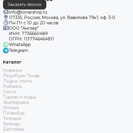
Заказать звонок
info@tonarshop.ru
117335, Россия, Москва, ул. Вавилова 79к1, оф. 3-0
Пн-Пт с 10 до 20 часов
ООО "Англер"
ИНН: 7736660489
ОГРН: 1137746464811
WhatsApp
Telegram
Каталог
Новинки
Ледобуры Тонар
Лодки, плоты
Рыбалка
Охота
Туризм и отдых
Экипировка
Оптика
Почвобур
Тележки
Бренды
Бассейны