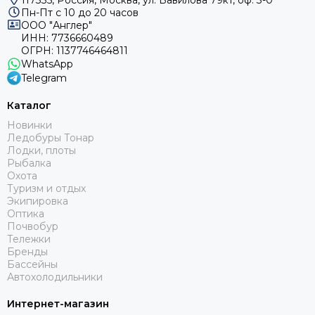
117335, Россия, Москва, ул. Вавилова 79к1, оф. 3-0
Пн-Пт с 10 до 20 часов
ООО "Англер"
ИНН: 7736660489
ОГРН: 1137746464811
WhatsApp
Telegram
Каталог
Новинки
Ледобуры Тонар
Лодки, плоты
Рыбалка
Охота
Туризм и отдых
Экипировка
Оптика
Почвобур
Тележки
Бренды
Бассейны
Автохолодильники
Интернет-магазин