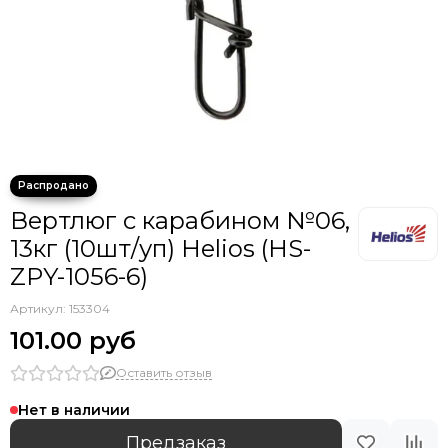
Крючки тройники с каплей
Вертлюг с карабином №06,
13кг (10шт/уп) Helios (HS-
ZPY-1056-6)
Артикул:
153304
101.00 руб
Оставить отзыв
Нет в наличии
Предзаказ