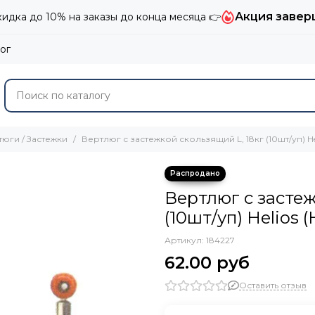
Акция завер
дка до 10% на заказы до конца месяца 👉
ог
юги / Застежки
Вертлюг с застежкой скользящий L, 18кг (10шт/уп) Heli
Вертлюг с застеж
(10шт/уп) Helios (
Артикул:
184227
62.00 руб
Оставить отзыв