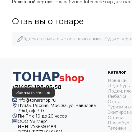
Роликовый вертлюг с карабином Interlock snap для сколь
Отзывы о товаре
Здесь еще никто не оставлял отзывы. Будьте перв
Каталог
Новинки
Ледобуры 
+7(495) 198-05-58
Лодки, пло
Заказать звонок
Рыбалка
info@tonarshop.ru
Охота
117335, Россия, Москва, ул. Вавилова
Туризм и о
79к1, оф. 3-0
Экипировк
Пн-Пт с 10 до 20 часов
Оптика
ООО "Англер"
Почвобур
ИНН: 7736660489
Тележки