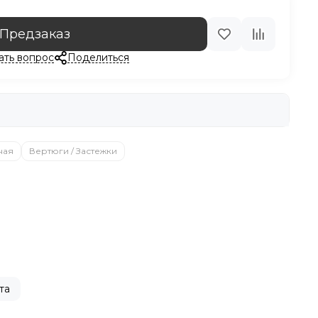
Предзаказ
ать вопрос
Поделиться
ная
Вертюги / Застежки
та