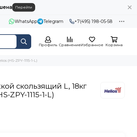
шена
Перейти
WhatsApp
Telegram
+7(495) 198-05-58
Профиль
Сравнение
Избранное
Корзина
os (HS-ZPY-1115-1-L)
кой скользящий L, 18кг
HS-ZPY-1115-1-L)