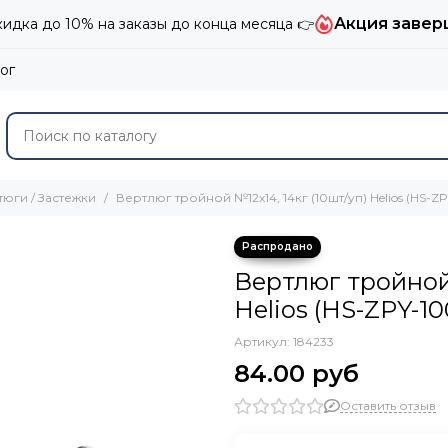
Акция завер
дка до 10% на заказы до конца месяца 👉
ог
юги / Застежки
Вертлюг тройной №12x14, 14кг (10шт/уп) Helios (HS-ZP
Вертлюг тройной 
Helios (HS-ZPY-10
Артикул:
184233
84.00 руб
Оставить отзыв