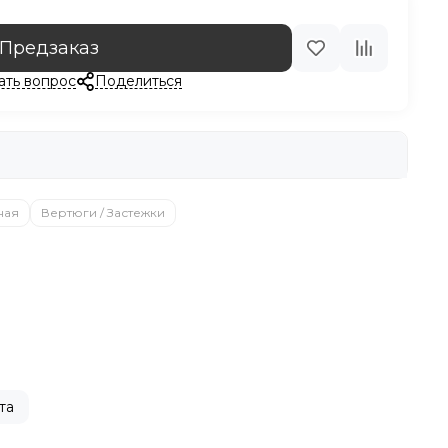
Предзаказ
ать вопрос
Поделиться
ная
Вертюги / Застежки
та