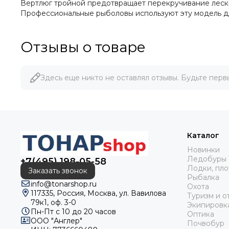
Вертлюг тройной предотвращает перекручивание лески 
Профессиональные рыболовы используют эту модель для
Отзывы о товаре
Здесь еще никто не оставлял отзывы. Будьте перв
Каталог
Новинки
Ледобуры 
+7(495) 198-05-58
Лодки, пло
Заказать звонок
Рыбалка
info@tonarshop.ru
Охота
117335, Россия, Москва, ул. Вавилова
Туризм и о
79к1, оф. 3-0
Экипировк
Пн-Пт с 10 до 20 часов
Оптика
ООО "Англер"
Почвобур