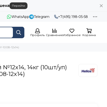
шена
Перейти
WhatsApp
Telegram
+7(495) 198-05-58
Профиль
Сравнение
Избранное
Корзина
Y-1008-12x14)
№12x14, 14кг (10шт/уп)
08-12x14)