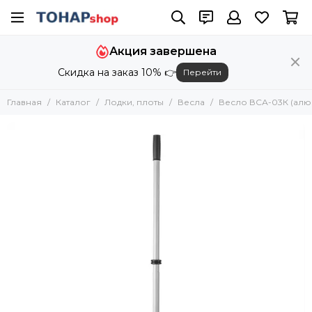
Лодки, плоты
Акция завершена
Все товары
Скидка на заказ 10% 👉
Перейти
Лодки Тонар
Плоты
Главная
Каталог
Лодки, плоты
Весла
Весло ВСА-03К (алюм;
Якоря
Насосы
Клапаны для лодок
Сидения для лодок
Колеса транцевые
Весла
Стрингеры
Слани
Ремкомплекты
Чехлы защитные
Комплектующие к лодкам
Лодочные электромоторы