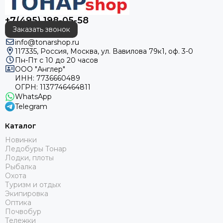
+7(495) 198-05-58
Заказать звонок
info@tonarshop.ru
117335, Россия, Москва, ул. Вавилова 79к1, оф. 3-0
Пн-Пт с 10 до 20 часов
ООО "Англер"
ИНН: 7736660489
ОГРН: 1137746464811
WhatsApp
Telegram
Каталог
Новинки
Ледобуры Тонар
Лодки, плоты
Рыбалка
Охота
Туризм и отдых
Экипировка
Оптика
Почвобур
Тележки