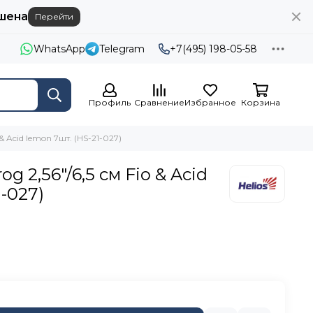
шена
Перейти
WhatsApp
Telegram
+7(495) 198-05-58
Профиль
Сравнение
Избранное
Корзина
 & Acid lemon 7шт. (HS-21-027)
g 2,56"/6,5 см Fio & Acid
1-027)