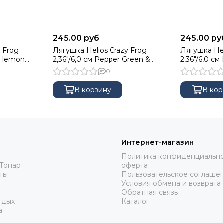
245.00 руб
245.00 ру
 Frog
Лягушка Helios Crazy Frog
Лягушка Hel
id lemon
2,36"/6,0 см Pepper Green &
2,36"/6,0 см
Orange 10шт. (HS-22-018)
0
В корзину
В кор
Интернет-магазин
Политика конфиденциально
Тонар
оферта
ты
Пользовательское соглаше
Условия обмена и возврата
Обратная связь
тдых
Каталог
а