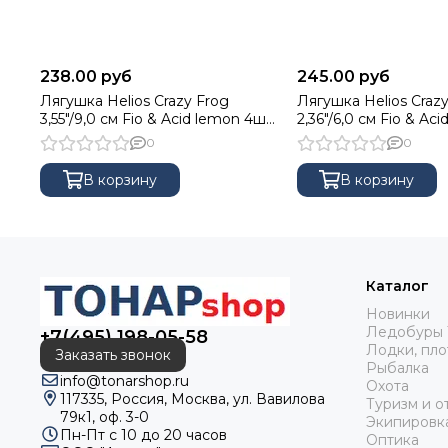
238.00 руб
245.00 руб
Лягушка Helios Crazy Frog
Лягушка Helios Crazy
3,55"/9,0 см Fio & Acid lemon 4шт.
2,36"/6,0 см Fio & Ac
(HS-23-027)
10шт. (HS-22-027)
0
0
В корзину
В корзину
Каталог
Новинки
Ледобуры 
+7(495) 198-05-58
Лодки, пло
Заказать звонок
Рыбалка
info@tonarshop.ru
Охота
117335, Россия, Москва, ул. Вавилова
Туризм и о
79к1, оф. 3-0
Экипировк
Пн-Пт с 10 до 20 часов
Оптика