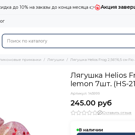
Акция завер
дка до 10% на заказы до конца месяца 👉
ог
ликоновые приманки
Лягушки
Лягушка Helios Frog 2,56"/6,5 см Fio
Лягушка Helios Fro
lemon 7шт. (HS-2
Артикул:
145999
245.00 руб
Оставить отзыв
В наличии