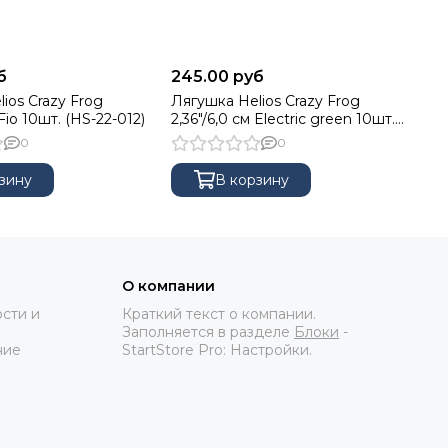
б
245.00 руб
24
ios Crazy Frog
Лягушка Helios Crazy Frog
Ля
 Fio 10шт. (HS-22-012)
2,36"/6,0 см Electric green 10шт.
2,
(HS-22-007)
00
0
0
зину
В корзину
О компании
сти и
Краткий текст о компании.
Заполняется в разделе
Блоки
-
ние
StartStore Pro: Настройки.