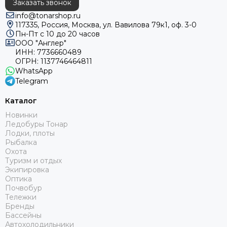
Заказать звонок
info@tonarshop.ru
117335, Россия, Москва, ул. Вавилова 79к1, оф. 3-0
Пн-Пт с 10 до 20 часов
ООО "Англер"
ИНН: 7736660489
ОГРН: 1137746464811
WhatsApp
Telegram
Каталог
Новинки
Ледобуры Тонар
Лодки, плоты
Рыбалка
Охота
Туризм и отдых
Экипировка
Оптика
Почвобур
Тележки
Бренды
Бассейны
Автохолодильники