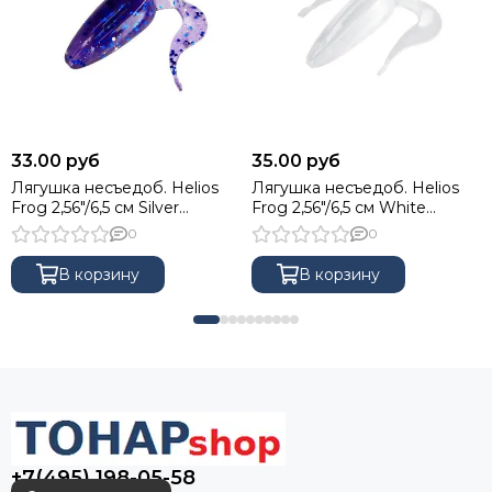
33.00 руб
35.00 руб
Лягушка несъедоб. Helios
Лягушка несъедоб. Helios
Frog 2,56"/6,5 см Silver
Frog 2,56"/6,5 см White
Sparkles & Fio 100шт. (HS-21-
100шт. (HS-21-001-N)
0
0
036-N)
В корзину
В корзину
+7(495) 198-05-58