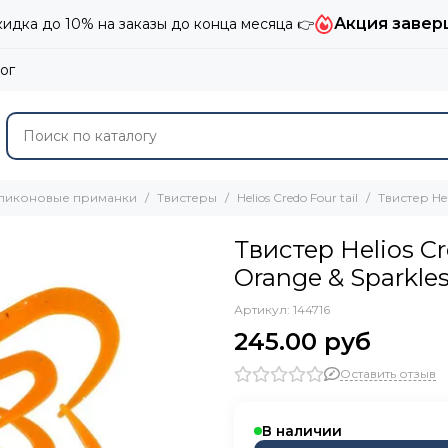
Акция завер
дка до 10% на заказы до конца месяца 👉
ог
ликоновые приманки
Твистеры
Helios Credo Four tail
Твистер Hel
Твистер Helios Cre
Orange & Sparkles
Артикул:
144716
245.00 руб
Оставить отзыв
В наличии