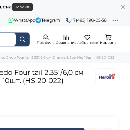
шена
Перейти
WhatsApp
Telegram
+7(495) 198-05-58
Профиль
Сравнение
Избранное
Корзина
ios Credo Four tail 2,35"/6,0 см Orange & Sparkles 10шт. (HS-20-022)
do Four tail 2,35"/6,0 см
 10шт. (HS-20-022)