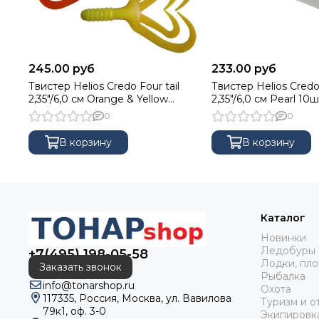
245.00 руб
233.00 руб
Твистер Helios Credo Four tail
Твистер Helios Credo 
2,35"/6,0 см Orange & Yellow
2,35"/6,0 см Pearl 10ш
10шт. (HS-20-015)
013)
0
0
В корзину
В корзину
Каталог
Новинки
Ледобуры 
+7(495) 198-05-58
Лодки, пло
Заказать звонок
Рыбалка
info@tonarshop.ru
Охота
117335, Россия, Москва, ул. Вавилова
Туризм и о
79к1, оф. 3-0
Экипировк