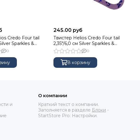
б
245.00 руб
25
os Credo Four tail
Твистер Helios Credo Four tail
Тв
Silver Sparkles &
2,35"/6,0 см Silver Sparkles &
Fo
HS-20-035)
Fio10шт. (HS-20-036)
10
0
0
зину
В корзину
О компании
сти и
Краткий текст о компании.
Заполняется в разделе
Блоки
-
ние
StartStore Pro: Настройки.