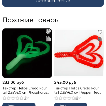
Оставить отзыв
Похожие товары
233.00 руб
245.00 руб
Твистер Helios Credo Four
Твистер Helios Credo Four
tail 2,35"/6,0 см Phosphorus
tail 2,35"/6,0 см Pepper Red
10шт. (HS-20-041)
10шт. (HS-20-030)
0
0