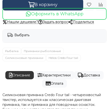
В корзину
Оформить в WhatsApp
Нашли дешевле?
Задать вопрос
Поделиться
Выбрать
Рыбалка
Приманки рыболовные
Силиконовые приманки
Helios Credo Four tail
Описание
Характеристики
Доставка
Оплата
Силиконовая приманка Credo Four tail - четыреххвостый
твистер, используется как классическая джиговая
приманка, так и приманка для поводочных оснасток.