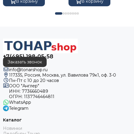
В корзину
В корзину
+7(495) 198-05-58
Заказать звонок
info@tonarshop.ru
117335, Россия, Москва, ул. Вавилова 79к1, оф. 3-0
Пн-Пт с 10 до 20 часов
ООО "Англер"
ИНН: 7736660489
ОГРН: 1137746464811
WhatsApp
Telegram
Каталог
Новинки
Ледобуры Тонар