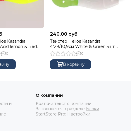
б
240.00 руб
22
ios Kasandra
Твистер Helios Kasandra
Тв
 Acid lemon & Red
4"29/10,9см White & Green 5шт.
4"
-029)
(HS-34-016)
00
0
0
зину
В корзину
О компании
сти и
Краткий текст о компании.
Заполняется в разделе
Блоки
-
ние
StartStore Pro: Настройки.