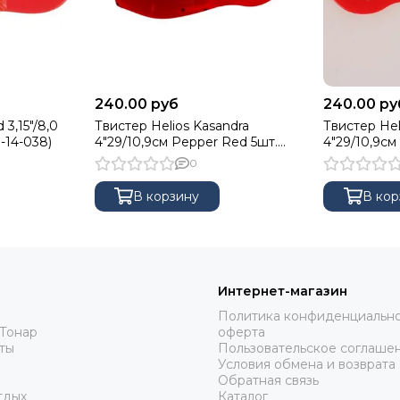
240.00 руб
240.00 ру
 3,15"/8,0
Твистер Helios Kasandra
Твистер Hel
S-14-038)
4"29/10,9см Pepper Red 5шт.
4"29/10,9см
(HS-34-030)
5шт. (HS-34
0
В корзину
В кор
Интернет-магазин
Политика конфиденциально
Тонар
оферта
ты
Пользовательское соглаше
Условия обмена и возврата
Обратная связь
тдых
Каталог