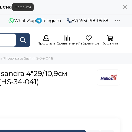
шена
Перейти
WhatsApp
Telegram
+7(495) 198-05-58
Профиль
Сравнение
Избранное
Корзина
см Phosphorus 5шт. (HS-34-041)
asandra 4"29/10,9см
(HS-34-041)