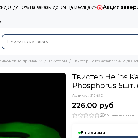
Акция завер
дка до 10% на заказы до конца месяца 👉
ог
ликоновые приманки
Твистеры
Твистер Helios Kasandra 4"29/10,9
Твистер Helios K
Phosphorus 5шт. 
Артикул:
213490
226.00 руб
Оставить отзыв
В наличии