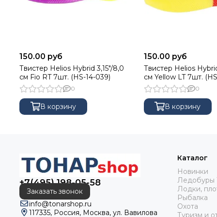
150.00 руб
150.00 руб
Твистер Helios Hybrid 3,15"/8,0
Твистер Helios Hybrid
см Fio RT 7шт. (HS-14-039)
см Yellow LT 7шт. (H
0
0
В корзину
В корзину
Каталог
Новинки
Ледобуры 
+7(495) 198-05-58
Лодки, пло
Заказать звонок
Рыбалка
info@tonarshop.ru
Охота
117335, Россия, Москва, ул. Вавилова
Туризм и о