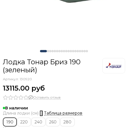
Лодка Тонар Бриз 190
(зеленый)
Артикул:
130920
13115.00 руб
Оставить отзыв
В наличии
Таблица размеров
Длина лодки (см)
190
220
240
260
280