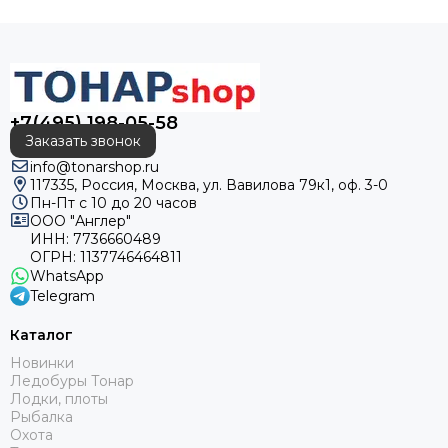
+7(495) 198-05-58
Заказать звонок
info@tonarshop.ru
117335, Россия, Москва, ул. Вавилова 79к1, оф. 3-0
Пн-Пт с 10 до 20 часов
ООО "Англер"
ИНН: 7736660489
ОГРН: 1137746464811
WhatsApp
Telegram
Каталог
Новинки
Ледобуры Тонар
Лодки, плоты
Рыбалка
Охота