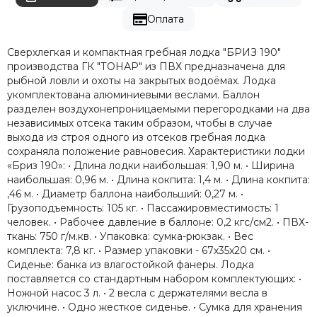
Оплата
Сверхлегкая и компактная гребная лодка "БРИЗ 190"
производства ГК "ТОНАР" из ПВХ предназначена для
рыбной ловли и охоты на закрытых водоёмах. Лодка
укомплектована алюминиевыми веслами. Баллон
разделен воздухонепроницаемыми перегородками на два
независимых отсека таким образом, чтобы в случае
выхода из строя одного из отсеков гребная лодка
сохраняла положение равновесия. Характеристики лодки
«Бриз 190»: • Длина лодки наибольшая: 1,90 м. • Ширина
наибольшая: 0,96 м. • Длина кокпита: 1,4 м. • Длина кокпита:
,46 м. • Диаметр баллона наибольший: 0,27 м. •
Грузоподъемность: 105 кг. • Пассажировместимость: 1
человек. • Рабочее давление в баллоне: 0,2 кгс/см2. • ПВХ-
ткань: 750 г/м.кв. • Упаковка: сумка-рюкзак. • Вес
комплекта: 7,8 кг. • Размер упаковки - 67х35х20 см. •
Сиденье: банка из влагостойкой фанеры. Лодка
поставляется со стандартным набором комплектующих: •
Ножной насос 3 л. • 2 весла с держателями весла в
уключине. • Одно жесткое сиденье. • Сумка для хранения