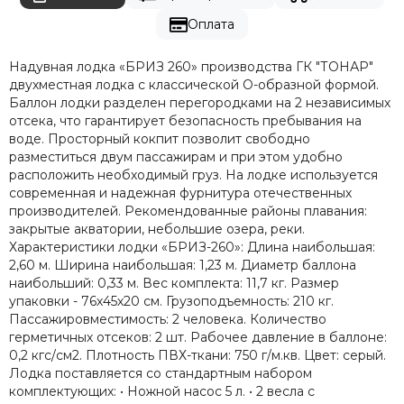
Оплата
Надувная лодка «БРИЗ 260» производства ГК "ТОНАР"
двухместная лодка с классической О-образной формой.
Баллон лодки разделен перегородками на 2 независимых
отсека, что гарантирует безопасность пребывания на
воде. Просторный кокпит позволит свободно
разместиться двум пассажирам и при этом удобно
расположить необходимый груз. На лодке используется
современная и надежная фурнитура отечественных
производителей. Рекомендованные районы плавания:
закрытые акватории, небольшие озера, реки.
Характеристики лодки «БРИЗ-260»: Длина наибольшая:
2,60 м. Ширина наибольшая: 1,23 м. Диаметр баллона
наибольший: 0,33 м. Вес комплекта: 11,7 кг. Размер
упаковки - 76х45х20 см. Грузоподъемность: 210 кг.
Пассажировместимость: 2 человека. Количество
герметичных отсеков: 2 шт. Рабочее давление в баллоне:
0,2 кгс/см2. Плотность ПВХ-ткани: 750 г/м.кв. Цвет: серый.
Лодка поставляется со стандартным набором
комплектующих: • Ножной насос 5 л. • 2 весла с