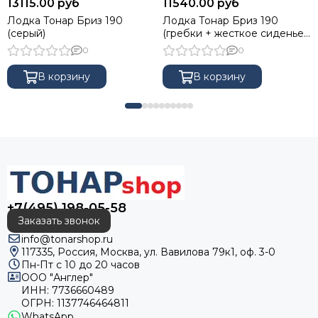
13115.00 руб
11540.00 руб
Лодка Тонар Бриз 190
Лодка Тонар Бриз 190
(серый)
(гребки + жесткое сиденье)
серый
0
0
В корзину
В корзину
+7(495) 198-05-58
Заказать звонок
info@tonarshop.ru
117335, Россия, Москва, ул. Вавилова 79к1, оф. 3-0
Пн-Пт с 10 до 20 часов
ООО "Англер"
ИНН: 7736660489
ОГРН: 1137746464811
WhatsApp